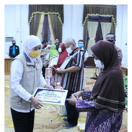
an
email