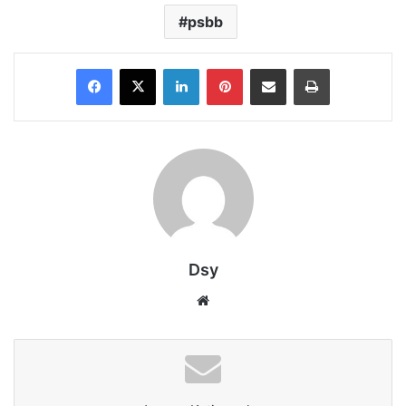
psbb
Facebook
X
LinkedIn
Pinterest
Share via Email
Print
Dsy
Website