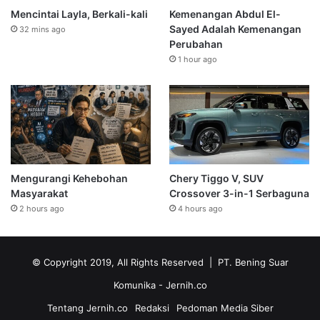
Mencintai Layla, Berkali-kali
Kemenangan Abdul El-
Sayed Adalah Kemenangan
32 mins ago
Perubahan
1 hour ago
Mengurangi Kehebohan
Chery Tiggo V, SUV
Masyarakat
Crossover 3-in-1 Serbaguna
2 hours ago
4 hours ago
© Copyright 2019, All Rights Reserved | PT. Bening Suar
Komunika
- Jernih.co
Tentang Jernih.co
Redaksi
Pedoman Media Siber