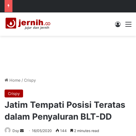
Log In
M
Home
/
Crispy
Crispy
Jatim Tempati Posisi Teratas
dalam Penyaluran BLT-DD
Send
Dsy
16/05/2020
144
2 minutes read