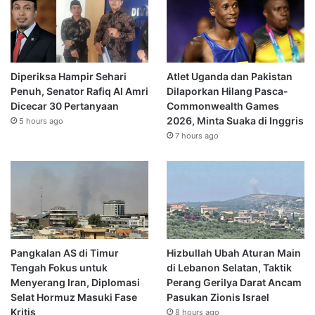
Diperiksa Hampir Sehari
Atlet Uganda dan Pakistan
Penuh, Senator Rafiq Al Amri
Dilaporkan Hilang Pasca-
Dicecar 30 Pertanyaan
Commonwealth Games
2026, Minta Suaka di Inggris
5 hours ago
7 hours ago
Pangkalan AS di Timur
Hizbullah Ubah Aturan Main
Tengah Fokus untuk
di Lebanon Selatan, Taktik
Menyerang Iran, Diplomasi
Perang Gerilya Darat Ancam
Selat Hormuz Masuki Fase
Pasukan Zionis Israel
Kritis
8 hours ago