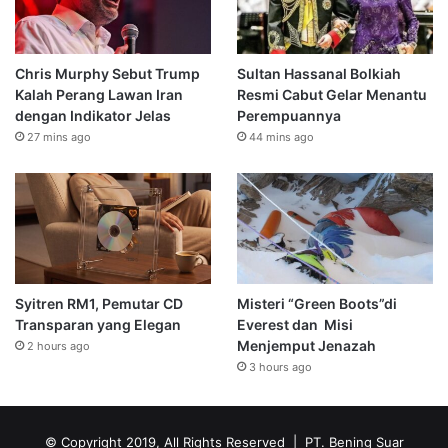
Chris Murphy Sebut Trump
Sultan Hassanal Bolkiah
Kalah Perang Lawan Iran
Resmi Cabut Gelar Menantu
dengan Indikator Jelas
Perempuannya
27 mins ago
44 mins ago
Syitren RM1, Pemutar CD
Misteri “Green Boots”di
Transparan yang Elegan
Everest dan Misi
Menjemput Jenazah
2 hours ago
3 hours ago
© Copyright 2019, All Rights Reserved | PT. Bening Suar