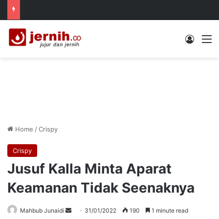
Log In
M
Home
/
Crispy
Crispy
Jusuf Kalla Minta Aparat
Keamanan Tidak Seenaknya
Send
Mahbub Junaidi
31/01/2022
190
1 minute read