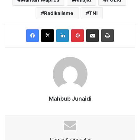
Radikalisme
TNI
Facebook
X
LinkedIn
Pinterest
Share via Email
Print
Mahbub Junaidi
Jangan Ketinggalan