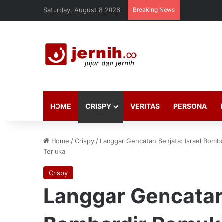
Saturday, August 8 2026
Breaking News
HOME
CRISPY
VERITAS
PERSONA
Home
/
Crispy
/
Langgar Gencatan Senjata: Israel Bomb
Terluka
Crispy
Langgar Gencatan 