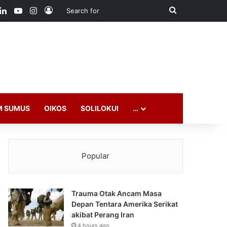
ook
LinkedIn
YouTube
Instagram
Log In
Search
for
M SUMUS
OIKOS
SOLILOKUI
…
Popular
Trauma Otak Ancam Masa
Depan Tentara Amerika Serikat
akibat Perang Iran
4 hours ago