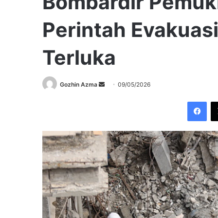
Bombardir Pemuk
Perintah Evakuas
Terluka
Send
Gozhin Azma
09/05/2026
an
Fac
email