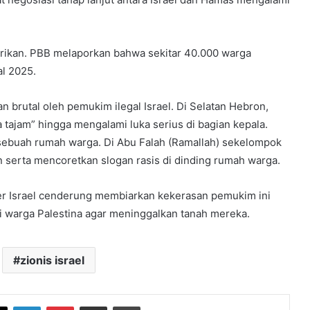
erikan. PBB melaporkan bahwa sekitar 40.000 warga
al 2025.
 brutal oleh pemukim ilegal Israel. Di Selatan Hebron,
tajam” hingga mengalami luka serius di bagian kepala.
ebuah rumah warga. Di Abu Falah (Ramallah) sekelompok
erta mencoretkan slogan rasis di dinding rumah warga.
r Israel cenderung membiarkan kekerasan pemukim ini
i warga Palestina agar meninggalkan tanah mereka.
zionis israel
book
X
LinkedIn
Pinterest
Share via Email
Print