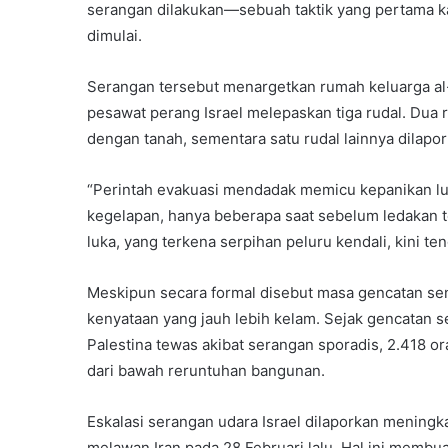
serangan dilakukan—sebuah taktik yang pertama ka
dimulai.
Serangan tersebut menargetkan rumah keluarga al
pesawat perang Israel melepaskan tiga rudal. Du
dengan tanah, sementara satu rudal lainnya dilapo
“Perintah evakuasi mendadak memicu kepanikan luar
kegelapan, hanya beberapa saat sebelum ledakan t
luka, yang terkena serpihan peluru kendali, kini te
Meskipun secara formal disebut masa gencatan se
kenyataan yang jauh lebih kelam. Sejak gencatan s
Palestina tewas akibat serangan sporadis, 2.418 or
dari bawah reruntuhan bangunan.
Eskalasi serangan udara Israel dilaporkan mening
melawan Iran pada 28 Februari lalu. Hal ini membu