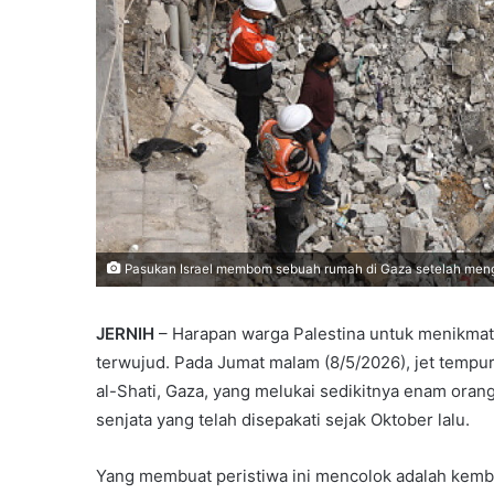
Pasukan Israel membom sebuah rumah di Gaza setelah menge
JERNIH
– Harapan warga Palestina untuk menikmati
terwujud. Pada Jumat malam (8/5/2026), jet temp
al-Shati, Gaza, yang melukai sedikitnya enam oran
senjata yang telah disepakati sejak Oktober lalu.
Yang membuat peristiwa ini mencolok adalah kembal