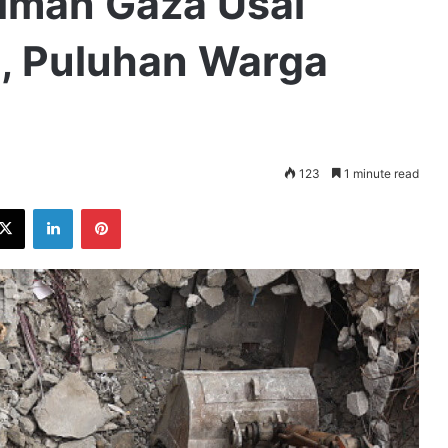
iman Gaza Usai
i, Puluhan Warga
123
1 minute read
ebook
X
LinkedIn
Pinterest