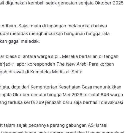
li digunakan kembali sejak gencatan senjata Oktober 2025
-Adham. Saksi mata di lapangan melaporkan bahwa
a rudal meledak menghancurkan bangunan hingga rata
rkan gagal meledak.
 biasa di antara warga sipil. Mereka berlarian di tengah
erjadi,” lapor koresponden
The New Arab
. Para korban
ngah dirawat di Kompleks Medis al-Shifa.
njata, data dari Kementerian Kesehatan Gaza menunjukkan
enjata Oktober dimulai hingga Mei 2026 tercatat 846 warga
ang terluka serta 769 jenazah baru saja berhasil dievakuasi
kat tajam sejak pecahnya perang gabungan AS-Israel
at negosiasi tahap lanjut antara Israel dan Hamas mengalami