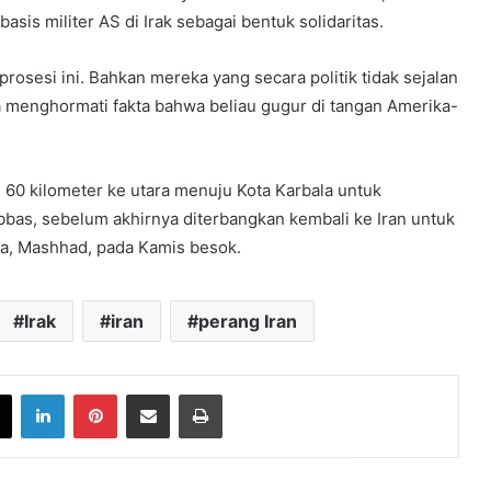
asis militer AS di Irak sebagai bentuk solidaritas.
osesi ini. Bahkan mereka yang secara politik tidak sejalan
na menghormati fakta bahwa beliau gugur di tangan Amerika-
 60 kilometer ke utara menuju Kota Karbala untuk
as, sebelum akhirnya diterbangkan kembali ke Iran untuk
a, Mashhad, pada Kamis besok.
Irak
iran
perang Iran
book
X
LinkedIn
Pinterest
Share via Email
Print