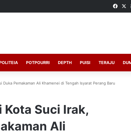
Faceb
X
POLITEIA
POTPOURRI
DEPTH
PUISI
TERAJU
DU
esi Duka Pemakaman Ali Khamenei di Tengah Isyarat Perang Baru
 Kota Suci Irak,
akaman Ali