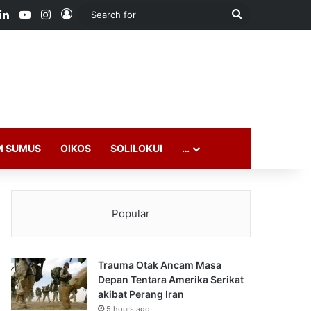
ook
LinkedIn
YouTube
Instagram
Log In
Search
for
M SUMUS
OIKOS
SOLILOKUI
…
Popular
Trauma Otak Ancam Masa
Depan Tentara Amerika Serikat
akibat Perang Iran
5 hours ago