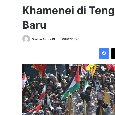
Khamenei di Teng
Baru
Send
Gozhin Azma
08/07/2026
an
Fac
email