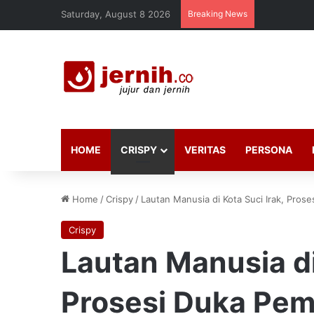
Saturday, August 8 2026
Breaking News
HOME
CRISPY
VERITAS
PERSONA
Home
/
Crispy
/
Lautan Manusia di Kota Suci Irak, Pros
Crispy
Lautan Manusia di
Prosesi Duka Pem