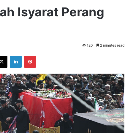
ah Isyarat Perang
120
2 minutes read
ebook
X
LinkedIn
Pinterest