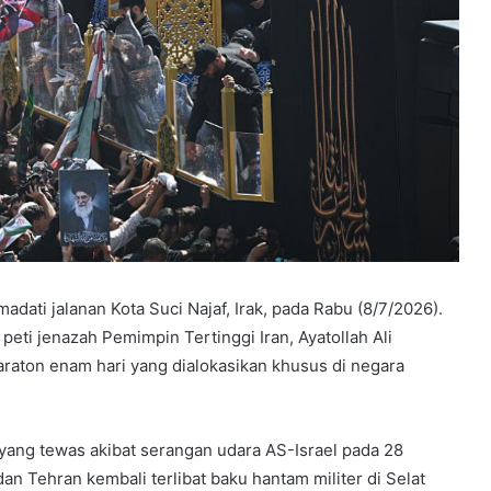
ti jalanan Kota Suci Najaf, Irak, pada Rabu (8/7/2026).
ti jenazah Pemimpin Tertinggi Iran, Ayatollah Ali
aton enam hari yang dialokasikan khusus di negara
ang tewas akibat serangan udara AS-Israel pada 28
n Tehran kembali terlibat baku hantam militer di Selat