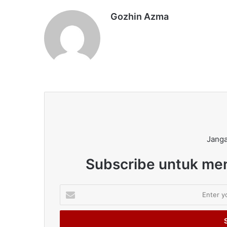
Gozhin Azma
Janga
Subscribe untuk men
Enter
your
Email
address