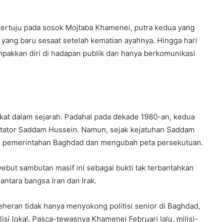
 tertuju pada sosok Mojtaba Khamenei, putra kedua yang
 yang baru sesaat setelah kematian ayahnya. Hingga hari
pakkan diri di hadapan publik dan hanya berkomunikasi
rdekat dalam sejarah. Padahal pada dekade 1980-an, kedua
iktator Saddam Hussein. Namun, sejak kejatuhan Saddam
si pemerintahan Baghdad dan mengubah peta persekutuan.
ut sambutan masif ini sebagai bukti tak terbantahkan
antara bangsa Iran dan Irak.
 Teheran tidak hanya menyokong politisi senior di Baghdad,
si lokal. Pasca-tewasnya Khamenei Februari lalu, milisi-