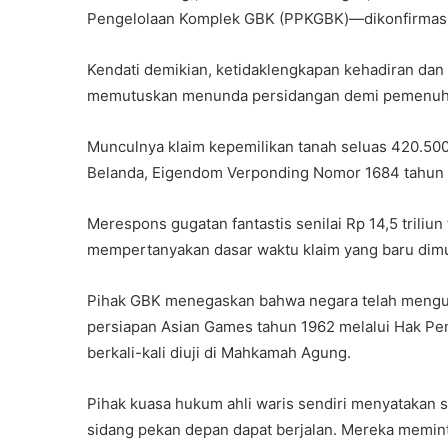
Pengelolaan Komplek GBK (PPKGBK)—dikonfirmasi t
Kendati demikian, ketidaklengkapan kehadiran dan
memutuskan menunda persidangan demi pemenuha
Munculnya klaim kepemilikan tanah seluas 420.50
Belanda, Eigendom Verponding Nomor 1684 tahun 1
Merespons gugatan fantastis senilai Rp 14,5 trili
mempertanyakan dasar waktu klaim yang baru dim
Pihak GBK menegaskan bahwa negara telah menguas
persiapan Asian Games tahun 1962 melalui Hak Pen
berkali-kali diuji di Mahkamah Agung.
Pihak kuasa hukum ahli waris sendiri menyatakan s
sidang pekan depan dapat berjalan. Mereka memi