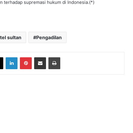
n terhadap supremasi hukum di Indonesia.(*)
tel sultan
Pengadilan
book
X
LinkedIn
Pinterest
Share via Email
Print