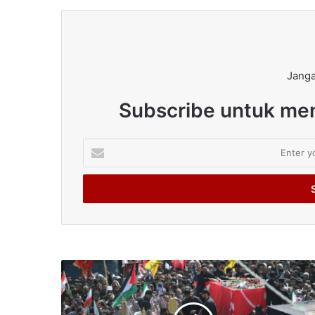
Janga
Subscribe untuk men
Enter
your
Email
address