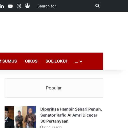
ook
LinkedIn
YouTube
Instagram
Log In
Search
for
M SUMUS
OIKOS
SOLILOKUI
…
Popular
Diperiksa Hampir Sehari Penuh,
Senator Rafiq Al Amri Dicecar
30 Pertanyaan
2 hours ago