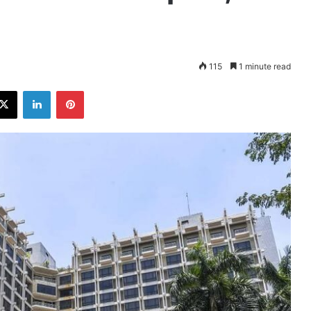
115
1 minute read
ebook
X
LinkedIn
Pinterest