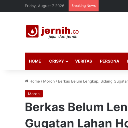
Friday, August 7 2026
Breaking News
HOME
CRISPY
VERITAS
PERSONA
Home
/
Moron
/
Berkas Belum Lengkap, Sidang Gugatan 
Moron
Berkas Belum Len
Gugatan Lahan Hot