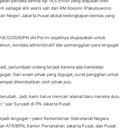
an perdata senilai Rp 14,5 triliun yang diajukan oleh
m sebagai ahli waris sah dari RM Koesno (Pakubuwono
lan Negeri Jakarta Pusat akibat kelengkapan berkas yang
dt.G/2026/PN Jkt.Pst ini sejatinya diupayakan untuk
mun, kendala administratif dan pemanggilan para tergugat
di, penundaan sidang terjadi karena ada hambatan
gugat. Dari enam pihak yang digugat, surat panggilan untuk
sempat dikembalikan oleh pihak pos.
 berubah. Jadi, kami harus mencari alamat baru mereka dulu
” ujar Suryadi di PN Jakarta Pusat.
enjadi tergugat—yakni Kementerian Sekretariat Negara
n ATR/BPN, Kantor Pertanahan Jakarta Pusat, dan Pusat