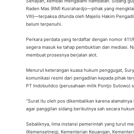
Senayan, kembali mengalami hambatan. Sidang gugat
Raden Mas (RM) Kusrahardjo—pihak yang mengklai
VIII)—terpaksa ditunda oleh Majelis Hakim Pengadi
belum terpenuhi.
Perkara perdata yang terdaftar dengan nomor 411/P
segera masuk ke tahap pembuktian dan mediasi. Na
membuat prosesnya berjalan alot.
Menurut keterangan kuasa hukum penggugat, Surya
komunikasi resmi dari pengadilan kepada pihak ter
PT Indobuildco (perusahaan milik Pontjo Sutowo) 
“Surat itu oleh pos dikembalikan karena alamatnya
agar panggilan sidang berikutnya sah secara hukum,
Sebaliknya, lima instansi pemerintah yang turut m
(Kemensetneg), Kementerian Keuangan, Kementeria