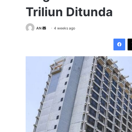
Triliun Ditunda
Send
AN
4 weeks ago
an
Fac
email