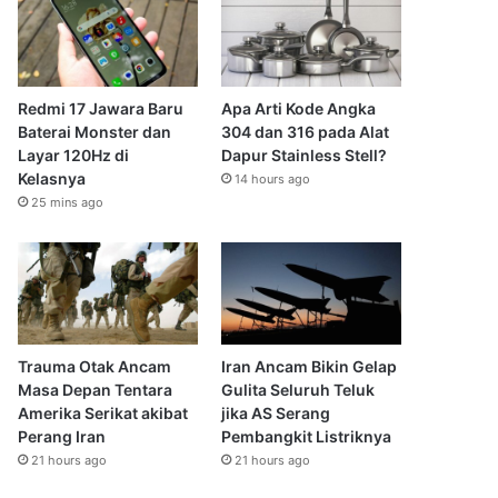
Redmi 17 Jawara Baru
Apa Arti Kode Angka
Baterai Monster dan
304 dan 316 pada Alat
Layar 120Hz di
Dapur Stainless Stell?
Kelasnya
14 hours ago
25 mins ago
Trauma Otak Ancam
Iran Ancam Bikin Gelap
Masa Depan Tentara
Gulita Seluruh Teluk
Amerika Serikat akibat
jika AS Serang
Perang Iran
Pembangkit Listriknya
21 hours ago
21 hours ago