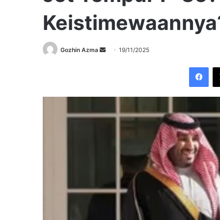
Keistimewaannya
Send
Gozhin Azma
19/11/2025
an
Fac
email