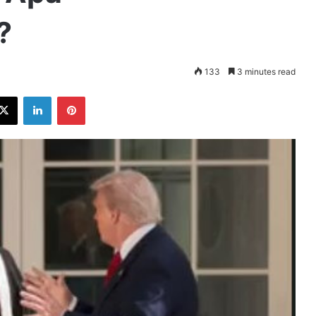
?
133
3 minutes read
ebook
X
LinkedIn
Pinterest