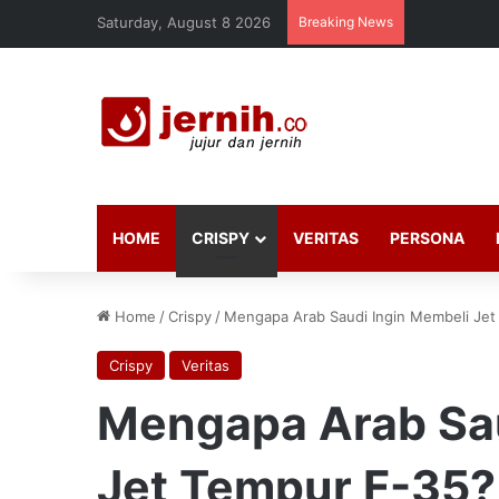
Saturday, August 8 2026
Breaking News
HOME
CRISPY
VERITAS
PERSONA
Home
/
Crispy
/
Mengapa Arab Saudi Ingin Membeli Je
Crispy
Veritas
Mengapa Arab Sau
Jet Tempur F-35?