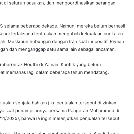
but di seluruh pasukan, dan mengoordinasikan serangan
AS selama beberapa dekade. Namun, mereka belum berhasil
Saudi terlaksana tentu akan mengubah kekuataan angkatan
h. Meskipun hubungan dengan Iran saat ini positif, Riyadh
gan dan menganggap satu sama lain sebagai ancaman.
berontak Houthi di Yaman. Konflik yang belum
 dapat memanas lagi dalam beberapa tahun mendatang.
alan senjata bahkan jika penjualan tersebut diizinkan
nya saat penampilannya bersama Pangeran Mohammed di
11/2025), bahwa ia ingin melanjutkan penjualan tersebut.
ahkota, khususnya atas pembunuhan jurnalis Saudi Jamal