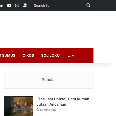
ook
LinkedIn
YouTube
Instagram
Log In
Search
for
M SUMUS
OIKOS
SOLILOKUI
…
Popular
“The Last House”, Satu Rumah,
Jutaan Ancaman
10 mins ago