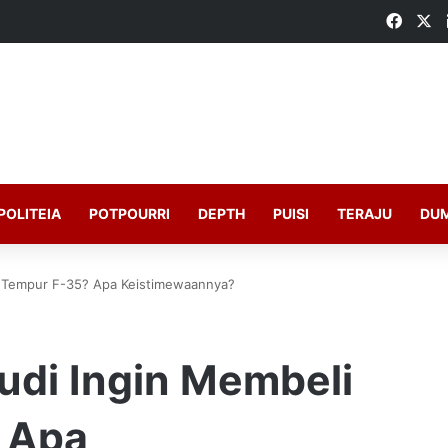
Faceb
X
POLITEIA
POTPOURRI
DEPTH
PUISI
TERAJU
DU
t Tempur F-35? Apa Keistimewaannya?
di Ingin Membeli
 Apa