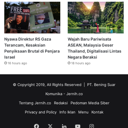
Nyawa Direktur RS Gaza
Wajah Baru Pariwisata
Terancam, Kesaksian
ASEAN, Malaysia Geser
Penyiksaan Brutal di Penjara
Thailand, Digitalisasi Lintas
Israel
Negara Beraksi
16 hours ago
18 hours ago
© Copyright 2019, All Rights Reserved | PT. Bening Suar
Komunika
- Jernih.co
Tentang Jernih.co
Redaksi
Pedoman Media Siber
Privacy and Policy
Info Iklan
Menu
Kontak
Facebook
X
LinkedIn
YouTube
Instagram