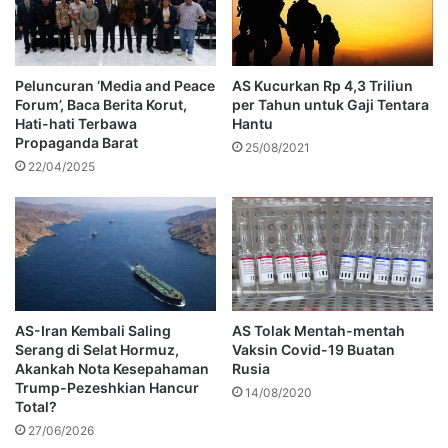
Peluncuran ‘Media and Peace
AS Kucurkan Rp 4,3 Triliun
Forum’, Baca Berita Korut,
per Tahun untuk Gaji Tentara
Hati-hati Terbawa
Hantu
Propaganda Barat
25/08/2021
22/04/2025
AS-Iran Kembali Saling
AS Tolak Mentah-mentah
Serang di Selat Hormuz,
Vaksin Covid-19 Buatan
Akankah Nota Kesepahaman
Rusia
Trump-Pezeshkian Hancur
14/08/2020
Total?
27/06/2026