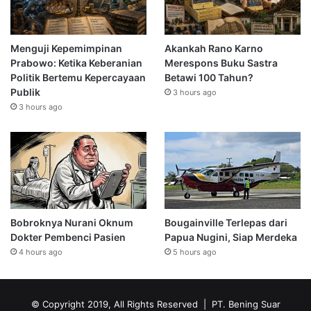
Menguji Kepemimpinan
Akankah Rano Karno
Prabowo: Ketika Keberanian
Merespons Buku Sastra
Politik Bertemu Kepercayaan
Betawi 100 Tahun?
Publik
3 hours ago
3 hours ago
Bobroknya Nurani Oknum
Bougainville Terlepas dari
Dokter Pembenci Pasien
Papua Nugini, Siap Merdeka
4 hours ago
5 hours ago
© Copyright 2019, All Rights Reserved | PT. Bening Suar