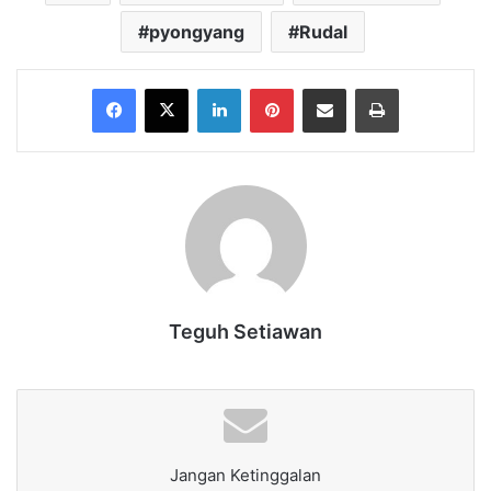
pyongyang
Rudal
Facebook
X
LinkedIn
Pinterest
Share via Email
Print
Teguh Setiawan
Jangan Ketinggalan