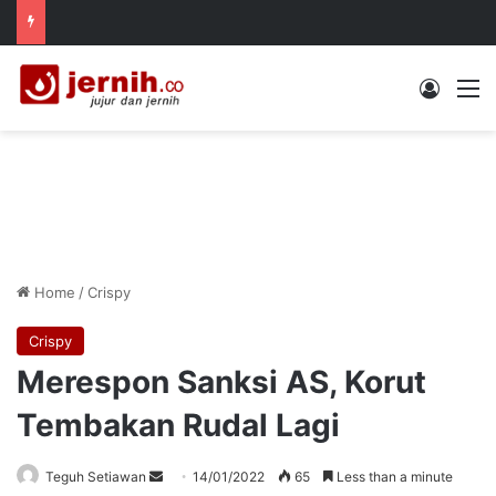
Log In
M
Home
/
Crispy
Crispy
Merespon Sanksi AS, Korut
Tembakan Rudal Lagi
Send
Teguh Setiawan
14/01/2022
65
Less than a minute