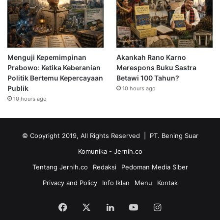
Menguji Kepemimpinan
Akankah Rano Karno
Prabowo: Ketika Keberanian
Merespons Buku Sastra
Politik Bertemu Kepercayaan
Betawi 100 Tahun?
Publik
10 hours ago
10 hours ago
© Copyright 2019, All Rights Reserved | PT. Bening Suar
Komunika
- Jernih.co
Tentang Jernih.co
Redaksi
Pedoman Media Siber
Privacy and Policy
Info Iklan
Menu
Kontak
Facebook
X
LinkedIn
YouTube
Instagram