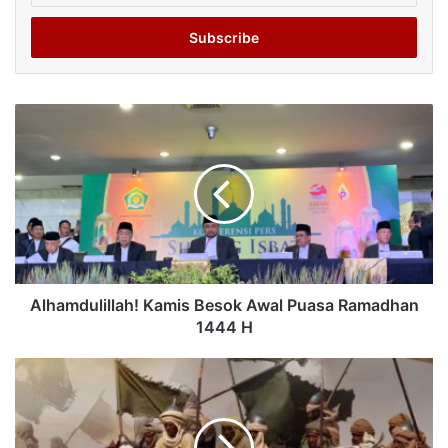
Email
address
Alhamdulillah! Kamis Besok Awal Puasa Ramadhan
1444 H