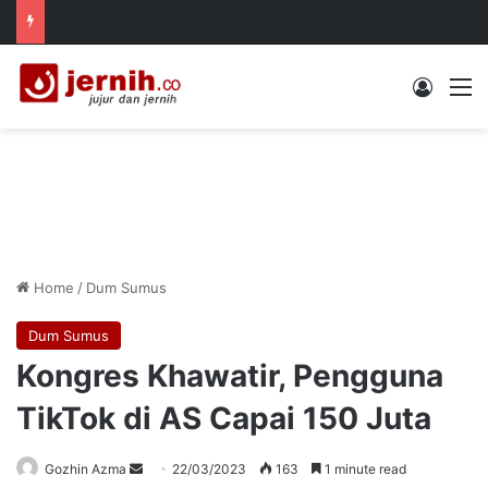
Log In
M
Home
/
Dum Sumus
Dum Sumus
Kongres Khawatir, Pengguna
TikTok di AS Capai 150 Juta
Send
Gozhin Azma
22/03/2023
163
1 minute read