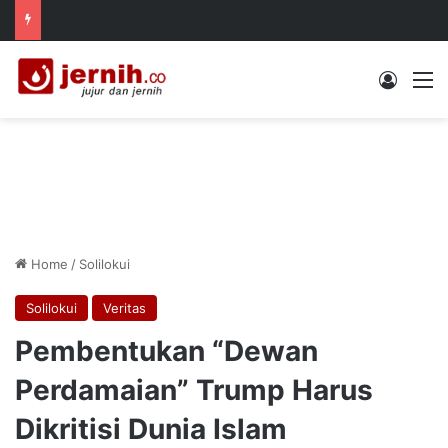
Log In
M
Home
/
Solilokui
Solilokui
Veritas
Pembentukan “Dewan
Perdamaian” Trump Harus
Dikritisi Dunia Islam