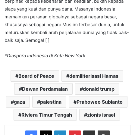
berpihak kepada kebenaran dan keadilan, bukan kepada
siapa yang kuat dan punya dana. Masanya Indonesia
memainkan peranan globalnya sebagai negara besar,
khususnya sebagai negara Muslim terbesar dunia, untuk
meluruskan kembali arah perjalanan dunia yang tidak baik-
baik saja. Semoga! [ ]
*Diaspora Indonesia di Kota New York
Board of Peace
demiliterisasi Hamas
Dewan Perdamaian
donald trump
gaza
palestina
Praboweo Subianto
Riviera Timur Tengah
zionis israel
Facebook
X
LinkedIn
Pinterest
Share via Email
Print