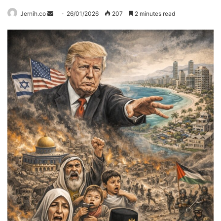
Send
Jernih.co
26/01/2026
207
2 minutes read
an
email