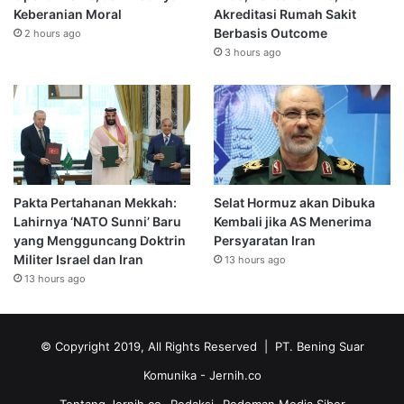
Keberanian Moral
Akreditasi Rumah Sakit
Berbasis Outcome
2 hours ago
3 hours ago
Pakta Pertahanan Mekkah:
Selat Hormuz akan Dibuka
Lahirnya ‘NATO Sunni’ Baru
Kembali jika AS Menerima
yang Mengguncang Doktrin
Persyaratan Iran
Militer Israel dan Iran
13 hours ago
13 hours ago
© Copyright 2019, All Rights Reserved | PT. Bening Suar
Komunika
- Jernih.co
Tentang Jernih.co
Redaksi
Pedoman Media Siber