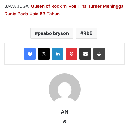
BACA JUGA:
Queen of Rock ‘n’ Roll Tina Turner Meninggal
Dunia Pada Usia 83 Tahun
peabo bryson
R&B
Facebook
X
LinkedIn
Pinterest
Share via Email
Print
AN
Website