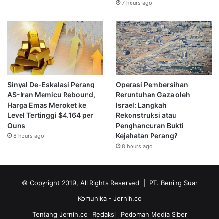
7 hours ago
Sinyal De-Eskalasi Perang
Operasi Pembersihan
AS-Iran Memicu Rebound,
Reruntuhan Gaza oleh
Harga Emas Meroket ke
Israel: Langkah
Level Tertinggi $4.164 per
Rekonstruksi atau
Ouns
Penghancuran Bukti
Kejahatan Perang?
8 hours ago
8 hours ago
© Copyright 2019, All Rights Reserved | PT. Bening Suar
Komunika
- Jernih.co
Tentang Jernih.co
Redaksi
Pedoman Media Siber