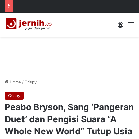
Log In
M
Home
/
Crispy
Crispy
Peabo Bryson, Sang ‘Pangeran
Duet’ dan Pengisi Suara “A
Whole New World” Tutup Usia