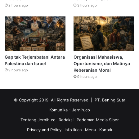
2 hours ago
3 hours ago
Gap tak Terjembatani Antara
Organisasi Mahasiswa,
Palestina dan Israel
Oportunisme, dan Matinya
Keberanian Moral
9 hours ago
9 hours ago
© Copyright 2019, All Rights Reserved | PT. Bening Suar
Komunika
- Jernih.co
Tentang Jernih.co
Redaksi
Pedoman Media Siber
Privacy and Policy
Info Iklan
Menu
Kontak