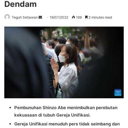
Dendam
Send
Teguh Setiawan
19/07/2022
169
2 minutes read
an
email
Pembunuhan Shinzo Abe menimbulkan perebutan
kekuasaan di tubuh Gereja Unifikasi.
Gereja Unifikasi menuduh pers tidak seimbang dan