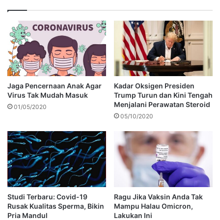
Jaga Pencernaan Anak Agar
Kadar Oksigen Presiden
Virus Tak Mudah Masuk
Trump Turun dan Kini Tengah
Menjalani Perawatan Steroid
01/05/2020
05/10/2020
Studi Terbaru: Covid-19
Ragu Jika Vaksin Anda Tak
Rusak Kualitas Sperma, Bikin
Mampu Halau Omicron,
Pria Mandul
Lakukan Ini