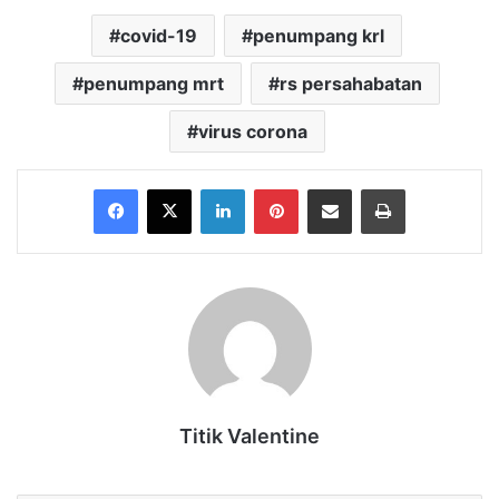
covid-19
penumpang krl
penumpang mrt
rs persahabatan
virus corona
Facebook
X
LinkedIn
Pinterest
Share via Email
Print
Titik Valentine