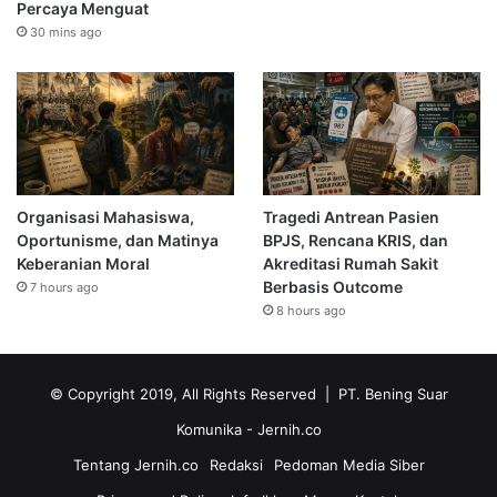
Percaya Menguat
30 mins ago
Organisasi Mahasiswa,
Tragedi Antrean Pasien
Oportunisme, dan Matinya
BPJS, Rencana KRIS, dan
Keberanian Moral
Akreditasi Rumah Sakit
Berbasis Outcome
7 hours ago
8 hours ago
© Copyright 2019, All Rights Reserved | PT. Bening Suar
Komunika
- Jernih.co
Tentang Jernih.co
Redaksi
Pedoman Media Siber