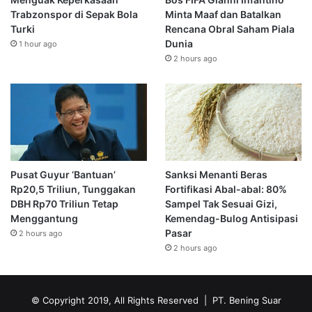
Trabzonspor di Sepak Bola
Minta Maaf dan Batalkan
Turki
Rencana Obral Saham Piala
Dunia
1 hour ago
2 hours ago
Pusat Guyur ‘Bantuan’
Sanksi Menanti Beras
Rp20,5 Triliun, Tunggakan
Fortifikasi Abal-abal: 80%
DBH Rp70 Triliun Tetap
Sampel Tak Sesuai Gizi,
Menggantung
Kemendag-Bulog Antisipasi
Pasar
2 hours ago
2 hours ago
© Copyright 2019, All Rights Reserved | PT. Bening Suar