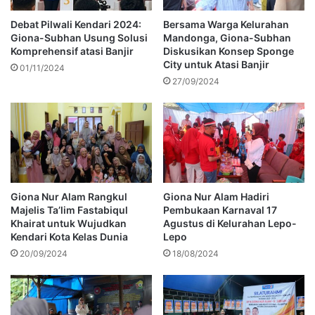
Debat Pilwali Kendari 2024:
Bersama Warga Kelurahan
Giona-Subhan Usung Solusi
Mandonga, Giona-Subhan
Komprehensif atasi Banjir
Diskusikan Konsep Sponge
City untuk Atasi Banjir
01/11/2024
27/09/2024
Giona Nur Alam Rangkul
Giona Nur Alam Hadiri
Majelis Ta’lim Fastabiqul
Pembukaan Karnaval 17
Khairat untuk Wujudkan
Agustus di Kelurahan Lepo-
Kendari Kota Kelas Dunia
Lepo
20/09/2024
18/08/2024