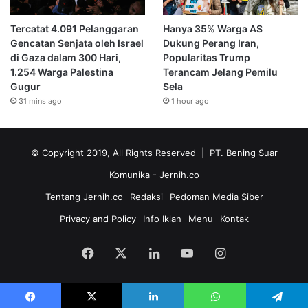
Tercatat 4.091 Pelanggaran
Hanya 35% Warga AS
Gencatan Senjata oleh Israel
Dukung Perang Iran,
di Gaza dalam 300 Hari,
Popularitas Trump
1.254 Warga Palestina
Terancam Jelang Pemilu
Gugur
Sela
31 mins ago
1 hour ago
© Copyright 2019, All Rights Reserved | PT. Bening Suar
Komunika
- Jernih.co
Tentang Jernih.co
Redaksi
Pedoman Media Siber
Privacy and Policy
Info Iklan
Menu
Kontak
Facebook
X
LinkedIn
YouTube
Instagram