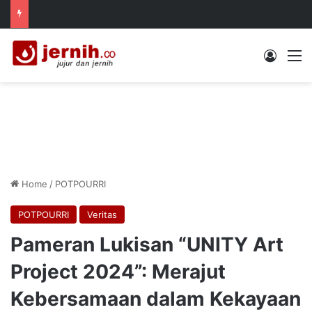
Log In
M
Home
/
POTPOURRI
POTPOURRI
Veritas
Pameran Lukisan “UNITY Art
Project 2024”: Merajut
Kebersamaan dalam Kekayaan