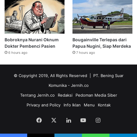
Bobroknya Nurani Oknum
Bougainville Terlepas dari
Dokter Pembenci Pasien
Papua Nugini, Siap Merdeka
6 hours ago
7 hours ago
© Copyright 2019, All Rights Reserved | PT. Bening Suar
Komunika
- Jernih.co
Tentang Jernih.co
Redaksi
Pedoman Media Siber
Privacy and Policy
Info Iklan
Menu
Kontak
Facebook
X
LinkedIn
YouTube
Instagram