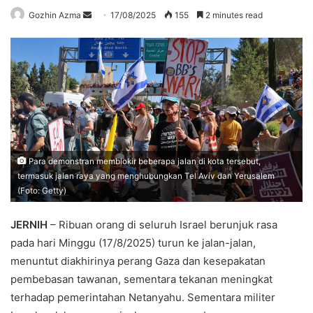
Send
Gozhin Azma
17/08/2025
155
2 minutes read
an
email
Para demonstran memblokir beberapa jalan di kota tersebut,
termasuk jalan raya yang menghubungkan Tel Aviv dan Yerusalem
(Foto: Getty)
JERNIH
– Ribuan orang di seluruh Israel berunjuk rasa
pada hari Minggu (17/8/2025) turun ke jalan-jalan,
menuntut diakhirinya perang Gaza dan kesepakatan
pembebasan tawanan, sementara tekanan meningkat
terhadap pemerintahan Netanyahu. Sementara militer