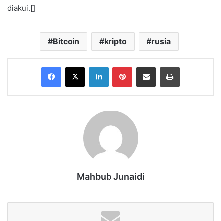
diakui.[]
Bitcoin
kripto
rusia
Facebook
X
LinkedIn
Pinterest
Share via Email
Print
Mahbub Junaidi