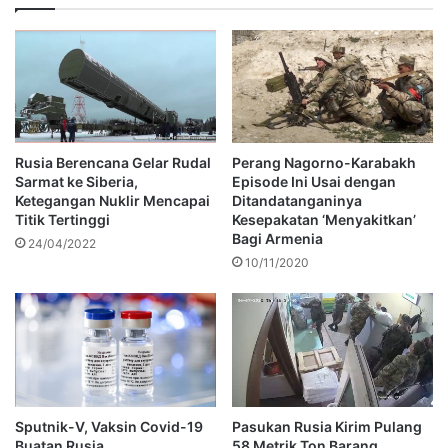
Rusia Berencana Gelar Rudal
Perang Nagorno-Karabakh
Sarmat ke Siberia,
Episode Ini Usai dengan
Ketegangan Nuklir Mencapai
Ditandatanganinya
Titik Tertinggi
Kesepakatan ‘Menyakitkan’
Bagi Armenia
24/04/2022
10/11/2020
Sputnik-V, Vaksin Covid-19
Pasukan Rusia Kirim Pulang
Buatan Rusia
58 Metrik Ton Barang