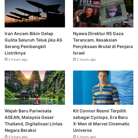
Iran Ancam Bikin Gelap
Nyawa Direktur RS Gaza
Gulita Seluruh Teluk jika AS
Terancam, Kesaksian
Serang Pembangkit
Penyiksaan Brutal di Penjara
Listriknya
Israel
2 hours ago
2 hours ago
Wajah Baru Pariwisata
Kit Connor Resmi Terpilih
ASEAN, Malaysia Geser
sebagai Cyclops, Era Baru
Thailand, Digitalisasi Lintas
X-Men di Marvel Cinematic
Negara Beraksi
Universe
4 hours ago
5 hours ago