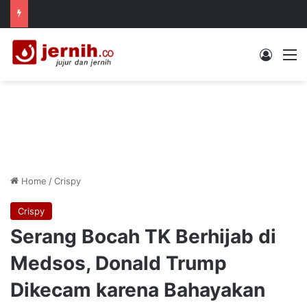
Log In
M
Home
/
Crispy
Crispy
Serang Bocah TK Berhijab di
Medsos, Donald Trump
Dikecam karena Bahayakan