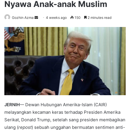
Nyawa Anak-anak Muslim
Send
Gozhin Azma
4 weeks ago
150
2 minutes read
an
email
JERNIH
— Dewan Hubungan Amerika-Islam (CAIR)
melayangkan kecaman keras terhadap Presiden Amerika
Serikat, Donald Trump, setelah sang presiden membagikan
ulang (
repost
) sebuah unggahan bermuatan sentimen anti-