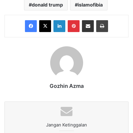
donald trump
islamofibia
Facebook
X
LinkedIn
Pinterest
Share via Email
Print
Gozhin Azma
Jangan Ketinggalan