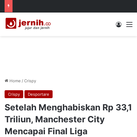
Log In
M
Home
/
Crispy
Crispy
Desportare
Setelah Menghabiskan Rp 33,1
Triliun, Manchester City
Mencapai Final Liga