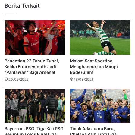
Berita Terkait
Penantian 22 Tahun Tunai,
Malam Saat Sporting
Ketika Bournemouth Jadi
Menghancurkan Mimpi
“Pahlawan” Bagi Arsenal
Bodø/Glimt
20/05/2026
18/03/2026
Bayern vs PSG; Tiga Kali PSG
Tidak Ada Juara Baru,
Beruntun Lolos Final Liga
Chelsea Raih Trofi Liga