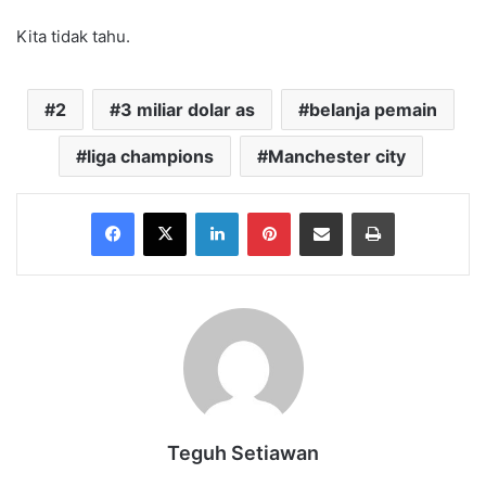
Kita tidak tahu.
2
3 miliar dolar as
belanja pemain
liga champions
Manchester city
Facebook
X
LinkedIn
Pinterest
Share via Email
Print
Teguh Setiawan