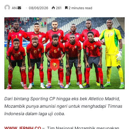
Send
AN
08/06/2026
261
2 minutes read
an
email
Dari bintang Sporting CP hingga eks bek Atletico Madrid,
Mozambik punya amunisi ngeri untuk menghadapi Timnas
Indonesia dalam laga uji coba.
WWW.JERNIH.CO
– Tim Nasional Mozambik merupakan