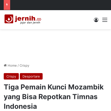
Log In
M
Home
/
Crispy
Crispy
Desportare
Tiga Pemain Kunci Mozambik
yang Bisa Repotkan Timnas
Indonesia