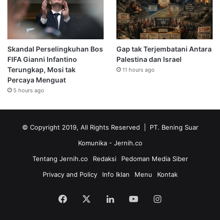
Skandal Perselingkuhan Bos
Gap tak Terjembatani Antara
FIFA Gianni Infantino
Palestina dan Israel
Terungkap, Mosi tak
11 hours ago
Percaya Menguat
5 hours ago
© Copyright 2019, All Rights Reserved | PT. Bening Suar
Komunika
- Jernih.co
Tentang Jernih.co
Redaksi
Pedoman Media Siber
Privacy and Policy
Info Iklan
Menu
Kontak
Facebook
X
LinkedIn
YouTube
Instagram