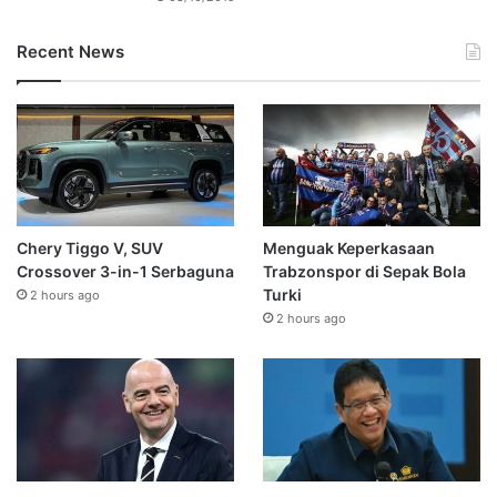
Recent News
Chery Tiggo V, SUV
Menguak Keperkasaan
Crossover 3-in-1 Serbaguna
Trabzonspor di Sepak Bola
Turki
2 hours ago
2 hours ago