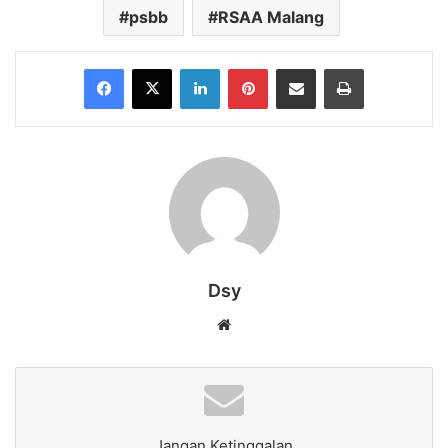
psbb
RSAA Malang
Facebook
X
LinkedIn
Pinterest
Share via Email
Print
Dsy
Website
Jangan Ketinggalan