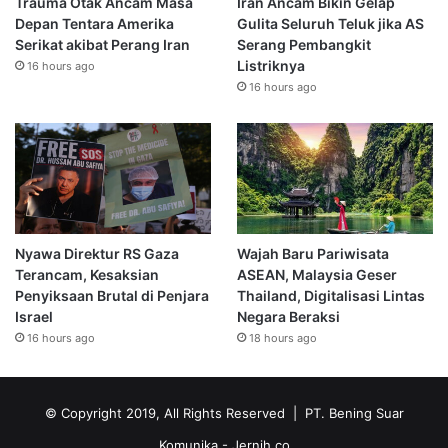
Trauma Otak Ancam Masa
Iran Ancam Bikin Gelap
Depan Tentara Amerika
Gulita Seluruh Teluk jika AS
Serikat akibat Perang Iran
Serang Pembangkit
Listriknya
16 hours ago
16 hours ago
Nyawa Direktur RS Gaza
Wajah Baru Pariwisata
Terancam, Kesaksian
ASEAN, Malaysia Geser
Penyiksaan Brutal di Penjara
Thailand, Digitalisasi Lintas
Israel
Negara Beraksi
16 hours ago
18 hours ago
© Copyright 2019, All Rights Reserved | PT. Bening Suar
Komunika
- Jernih.co