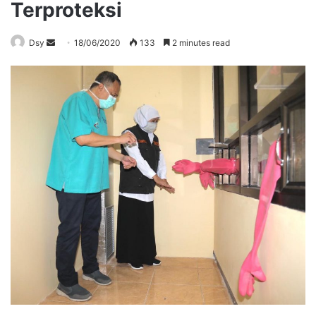
Terproteksi
Send
Dsy
18/06/2020
133
2 minutes read
an
email