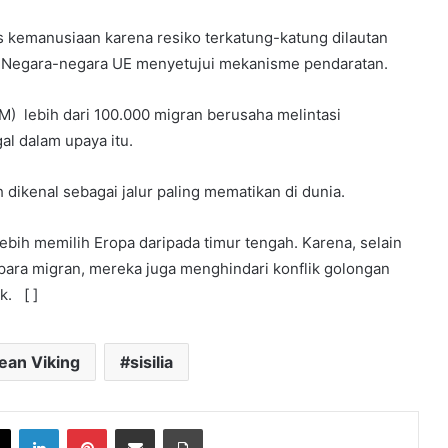
s kemanusiaan karena resiko terkatung-katung dilautan
n Negara-negara UE menyetujui mekanisme pendaratan.
OM) lebih dari 100.000 migran berusaha melintasi
al dalam upaya itu.
dikenal sebagai jalur paling mematikan di dunia.
ebih memilih Eropa daripada timur tengah. Karena, selain
para migran, mereka juga menghindari konflik golongan
k. [ ]
ean Viking
sisilia
book
X
LinkedIn
Pinterest
Share via Email
Print