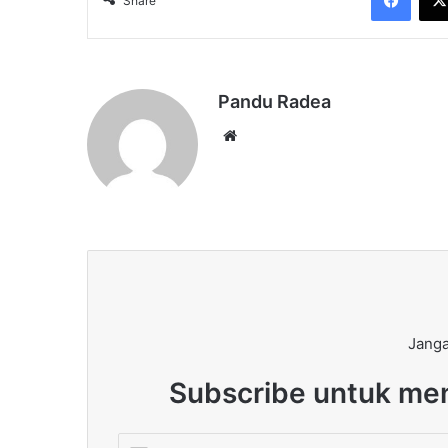
Share
Pandu Radea
Website
Janga
Subscribe untuk men
Enter