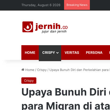
Thursday, August 6 2026
Breaking News
HOME
CRISPY
VERITAS
PERSONA
Home
/
Crispy
/
Upaya Bunuh Diri dan Perkelahian para 
Crispy
Upaya Bunuh Diri
para Migran di at