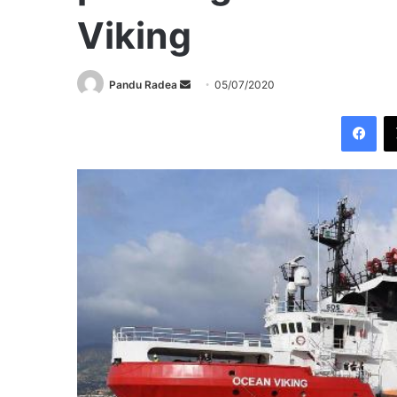
Viking
Send
Pandu Radea
05/07/2020
an
Fac
email