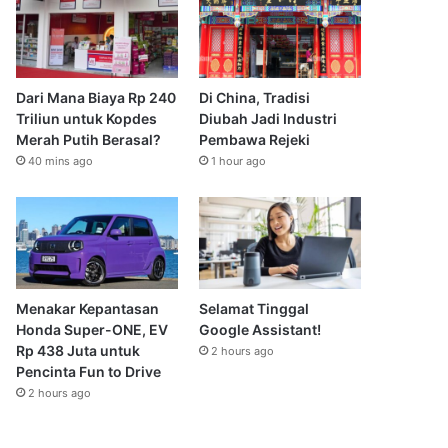
Dari Mana Biaya Rp 240
Di China, Tradisi
Triliun untuk Kopdes
Diubah Jadi Industri
Merah Putih Berasal?
Pembawa Rejeki
40 mins ago
1 hour ago
Menakar Kepantasan
Selamat Tinggal
Honda Super-ONE, EV
Google Assistant!
Rp 438 Juta untuk
2 hours ago
Pencinta Fun to Drive
2 hours ago