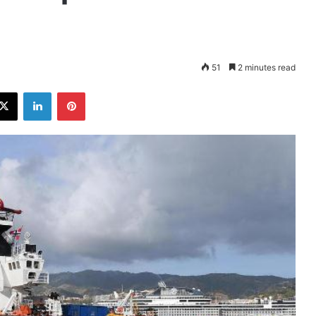
51
2 minutes read
ebook
X
LinkedIn
Pinterest