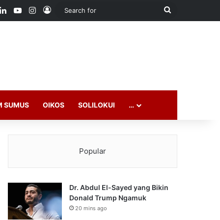
ook
LinkedIn
YouTube
Instagram
Log In
Search
for
M SUMUS
OIKOS
SOLILOKUI
…
Popular
Dr. Abdul El-Sayed yang Bikin
Donald Trump Ngamuk
20 mins ago