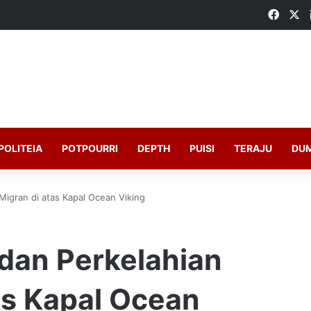
Faceb
X
POLITEIA
POTPOURRI
DEPTH
PUISI
TERAJU
DU
Migran di atas Kapal Ocean Viking
 dan Perkelahian
as Kapal Ocean