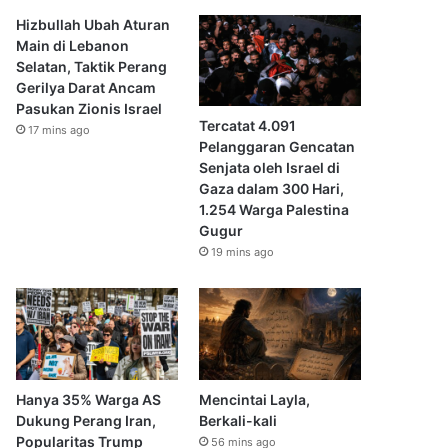
Hizbullah Ubah Aturan
Main di Lebanon
Selatan, Taktik Perang
Gerilya Darat Ancam
Pasukan Zionis Israel
Tercatat 4.091
17 mins ago
Pelanggaran Gencatan
Senjata oleh Israel di
Gaza dalam 300 Hari,
1.254 Warga Palestina
Gugur
19 mins ago
Hanya 35% Warga AS
Mencintai Layla,
Dukung Perang Iran,
Berkali-kali
Popularitas Trump
56 mins ago