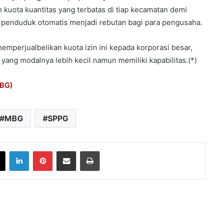
kuota kuantitas yang terbatas di tiap kecamatan demi
t penduduk otomatis menjadi rebutan bagi para pengusaha.
emperjualbelikan kuota izin ini kepada korporasi besar,
ang modalnya lebih kecil namun memiliki kapabilitas.(*)
MBG)
MBG
SPPG
book
X
LinkedIn
Pinterest
Share via Email
Print