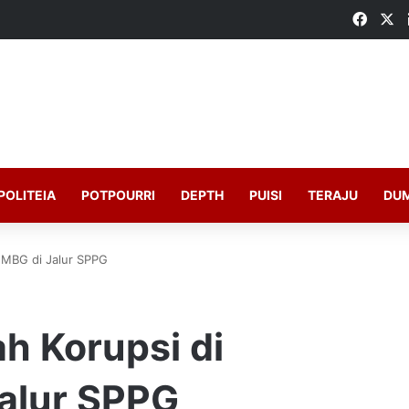
Faceb
X
POLITEIA
POTPOURRI
DEPTH
PUISI
TERAJU
DU
 MBG di Jalur SPPG
 Korupsi di
alur SPPG