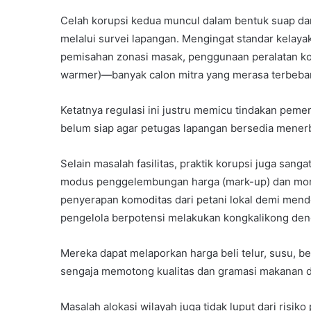
Celah korupsi kedua muncul dalam bentuk suap dan 
melalui survei lapangan. Mengingat standar kelay
pemisahan zonasi masak, penggunaan peralatan ko
warmer)—banyak calon mitra yang merasa terbeban
Ketatnya regulasi ini justru memicu tindakan pemer
belum siap agar petugas lapangan bersedia menerb
Selain masalah fasilitas, praktik korupsi juga san
modus penggelembungan harga (mark-up) dan mon
penyerapan komoditas dari petani lokal demi men
pengelola berpotensi melakukan kongkalikong deng
Mereka dapat melaporkan harga beli telur, susu, ber
sengaja memotong kualitas dan gramasi makanan 
Masalah alokasi wilayah juga tidak luput dari risik