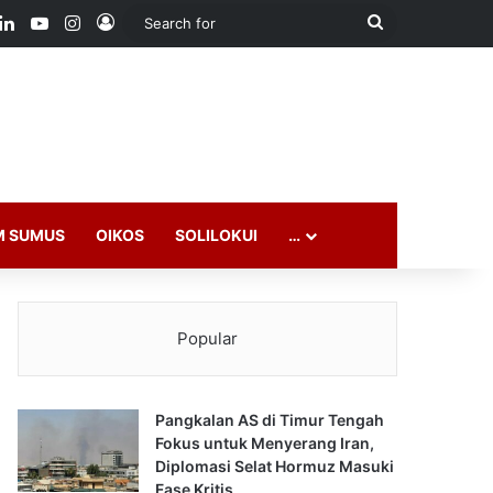
ook
LinkedIn
YouTube
Instagram
Log In
Search
for
M SUMUS
OIKOS
SOLILOKUI
…
Popular
Pangkalan AS di Timur Tengah
Fokus untuk Menyerang Iran,
Diplomasi Selat Hormuz Masuki
Fase Kritis