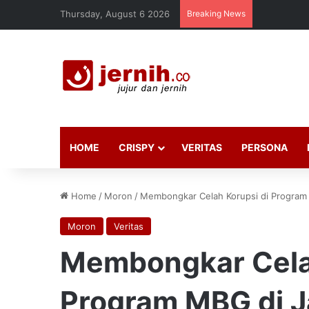
Thursday, August 6 2026
Breaking News
HOME
CRISPY
VERITAS
PERSONA
Home
/
Moron
/
Membongkar Celah Korupsi di Program
Moron
Veritas
Membongkar Celah
Program MBG di J