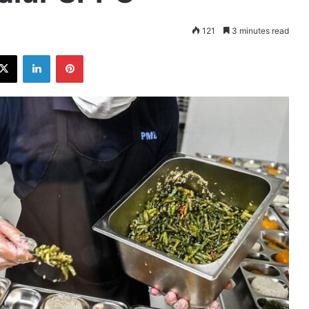
121
3 minutes read
ebook
X
LinkedIn
Pinterest