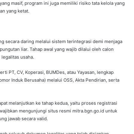
ng masif, program ini juga memiliki risiko tata kelola yang
an yang ketat.
g secara daring melalui sistem terintegrasi demi menjaga
ungutan liar. Tahap awal yang wajib dilalui oleh calon
legalitas usaha.
erti PT, CV, Koperasi, BUMDes, atau Yayasan, lengkap
or Induk Berusaha) melalui OSS, Akta Pendirian, serta
at melanjutkan ke tahap kedua, yaitu proses registrasi
iwajibkan mengunjungi situs resmi mitra.bgn.go.id untuk
g jawab secara valid.
gah seluruh dokumen legalitas yang telah disiapkan