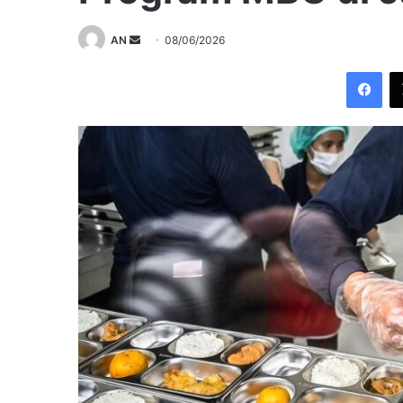
Send
AN
08/06/2026
an
Fac
email