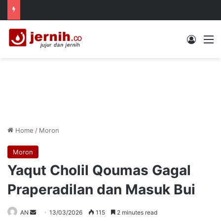
Log In
M
Home
/
Moron
Moron
Yaqut Cholil Qoumas Gagal
Praperadilan dan Masuk Bui
Send
AN
13/03/2026
115
2 minutes read