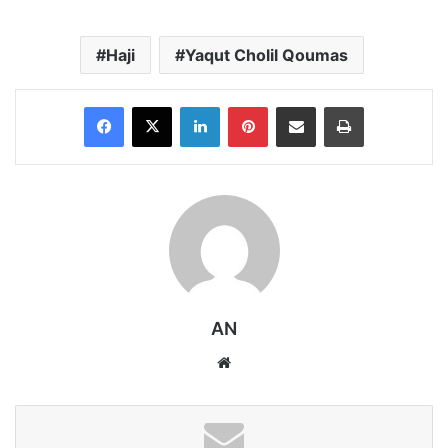
Haji
Yaqut Cholil Qoumas
Facebook
X
LinkedIn
Pinterest
Share via Email
Print
AN
Website