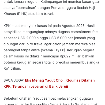
untuk jemaah reguler. Ketimpangan ini memicu kecurigaan
adanya “permainan” dengan Penyelenggara Ibadah Haji
Khusus (PIHK) atau biro travel.
KPK mulai menyidik kasus ini pada Agustus 2025. Hasil
penyidikan mengungkap adanya dugaan commitment fee
sebesar USD 2.000 hingga USD 5.000 per jemaah yang
dipungut dari biro travel agar calon jemaah mereka bisa
berangkat tanpa antre (skema T0/TX). Kerugian negara
dalam kasus ini ditaksir mencapai Rp622 miliar, bahkan
potensi kerugian secara total diprediksi menembus angka
Rp1 triliun.
BACA JUGA:
Eks Menag Yaqut Cholil Qoumas Ditahan
KPK, Terancam Lebaran di Balik Jeruji
Sebelum ditahan, Yaqut sempat melayangkan gugatan
praperadilan ke Pengadilan Negeri Jakarta Selatan untuk