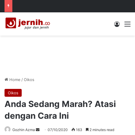
Log In
M
Home
/
Oikos
Oikos
Anda Sedang Marah? Atasi
dengan Cara Ini
Send
Gozhin Azma
07/10/2020
163
2 minutes read