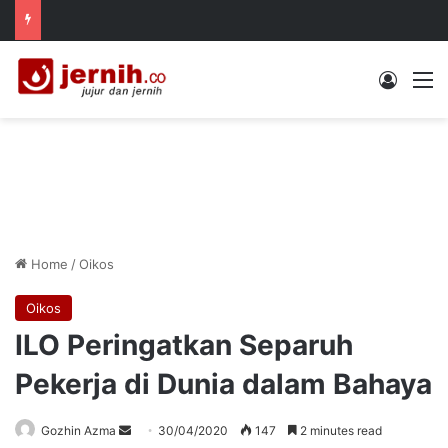
Log In
M
Home
/
Oikos
Oikos
ILO Peringatkan Separuh
Pekerja di Dunia dalam Bahaya
Send
Gozhin Azma
30/04/2020
147
2 minutes read