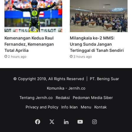
Kemenangan Kedua Raul
Milangkala ke-2 MMS:
Fernandez, Kemenangan
Urang Sunda Jangan
Total Aprilia
Tertinggal di Tanah Sendiri
2 hours ago
3 hours ago
© Copyright 2019, All Rights Reserved | PT. Bening Suar
Komunika
- Jernih.co
Tentang Jernih.co
Redaksi
Pedoman Media Siber
Privacy and Policy
Info Iklan
Menu
Kontak
Facebook
X
LinkedIn
YouTube
Instagram