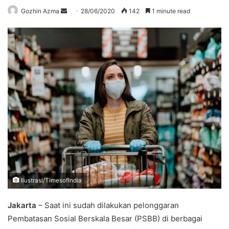
Send
Gozhin Azma
28/06/2020
142
1 minute read
an
email
Ilustrasi/TimesofIndia
Jakarta
– Saat ini sudah dilakukan pelonggaran
Pembatasan Sosial Berskala Besar (PSBB) di berbagai