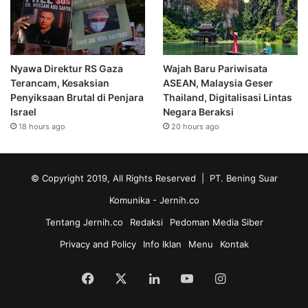
Nyawa Direktur RS Gaza
Wajah Baru Pariwisata
Terancam, Kesaksian
ASEAN, Malaysia Geser
Penyiksaan Brutal di Penjara
Thailand, Digitalisasi Lintas
Israel
Negara Beraksi
18 hours ago
20 hours ago
© Copyright 2019, All Rights Reserved | PT. Bening Suar
Komunika
- Jernih.co
Tentang Jernih.co
Redaksi
Pedoman Media Siber
Privacy and Policy
Info Iklan
Menu
Kontak
Facebook
X
LinkedIn
YouTube
Instagram