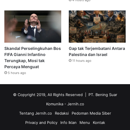
4 hours ago
Skandal Perselingkuhan Bos
Gap tak Terjembatani Antara
FIFA Gianni Infantino
Palestina dan Israel
Terungkap, Mosi tak
11 hours ago
Percaya Menguat
5 hours ago
© Copyright 2019, All Rights Reserved | PT. Bening Suar
Komunika
- Jernih.co
Tentang Jernih.co
Redaksi
Pedoman Media Siber
Privacy and Policy
Info Iklan
Menu
Kontak