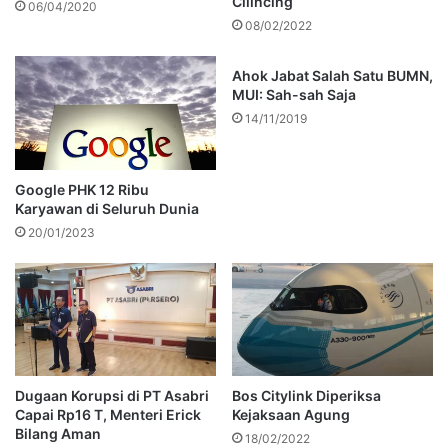
Cilincing
06/04/2020
08/02/2022
Ahok Jabat Salah Satu BUMN,
MUI: Sah-sah Saja
14/11/2019
Google PHK 12 Ribu
Karyawan di Seluruh Dunia
20/01/2023
Dugaan Korupsi di PT Asabri
Bos Citylink Diperiksa
Capai Rp16 T, Menteri Erick
Kejaksaan Agung
Bilang Aman
18/02/2022