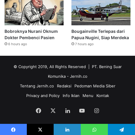
Bobroknya Nurani Oknum
Bougainville Terlepas dari
Dokter Pembenci Pasien
Papua Nugini, Siap Merdeka
6 hours ago
7 hours ago
© Copyright 2019, All Rights Reserved | PT. Bening Suar
Komunika
- Jernih.co
Tentang Jernih.co
Redaksi
Pedoman Media Siber
Privacy and Policy
Info Iklan
Menu
Kontak
Facebook
X
LinkedIn
YouTube
Instagram