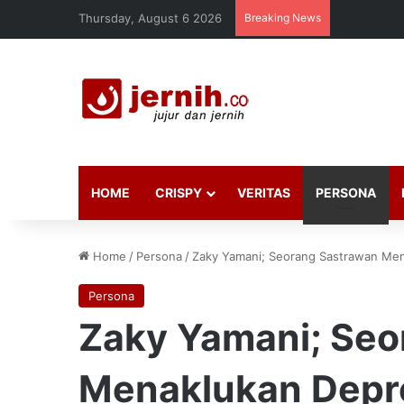
Thursday, August 6 2026
Breaking News
HOME
CRISPY
VERITAS
PERSONA
Home
/
Persona
/
Zaky Yamani; Seorang Sastrawan Men
Persona
Zaky Yamani; Seo
Menaklukan Depr