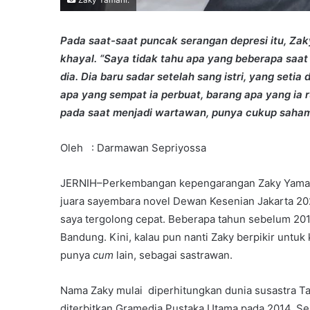
Pada saat-saat puncak serangan depresi itu, Zak
khayal. “Saya tidak tahu apa yang beberapa saat
dia. Dia baru sadar setelah sang istri, yang setia
apa yang sempat ia perbuat, barang apa yang ia 
pada saat menjadi wartawan, punya cukup sah
Oleh : Darmawan Sepriyossa
JERNIH–Perkembangan kepengarangan Zaky Yamani
juara sayembara novel Dewan Kesenian Jakarta 20
saya tergolong cepat. Beberapa tahun sebelum 201
Bandung. Kini, kalau pun nanti Zaky berpikir untuk
punya
cum
lain, sebagai sastrawan.
Nama Zaky mulai diperhitungkan dunia susastra Tan
diterbitkan Gramedia Pustaka Utama pada 2014. Sej