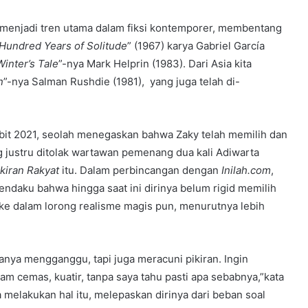
 menjadi tren utama dalam fiksi kontemporer, membentang
Hundred Years of Solitude
” (1967) karya Gabriel García
Winter’s Tale
”-nya Mark Helprin (1983). Dari Asia kita
n
”-nya Salman Rushdie (1981), yang juga telah di-
erbit 2021, seolah menegaskan bahwa Zaky telah memilih dan
g justru ditolak wartawan pemenang dua kali Adiwarta
ikiran Rakyat
itu. Dalam perbincangan dengan
Inilah.com
,
ndaku bahwa hingga saat ini dirinya belum rigid memilih
a ke dalam lorong realisme magis pun, menurutnya lebih
nya mengganggu, tapi juga meracuni pikiran. Ingin
 cemas, kuatir, tanpa saya tahu pasti apa sebabnya,”kata
melakukan hal itu, melepaskan dirinya dari beban soal