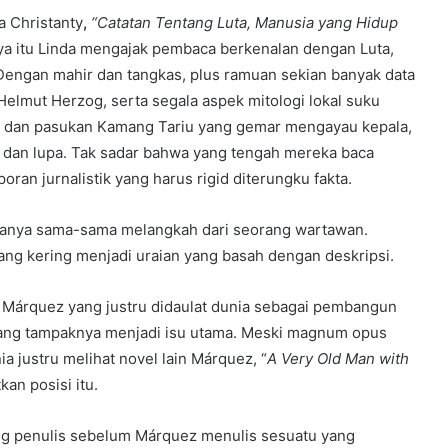
a Christanty
,
“Catatan Tentang Luta, Manusia yang Hidup
rya itu Linda mengajak pembaca berkenalan dengan Luta,
 Dengan mahir dan tangkas, plus ramuan sekian banyak data
elmut Herzog, serta segala aspek mitologi lokal suku
a dan pasukan Kamang Tariu yang gemar mengayau kepala,
dan lupa. Tak sadar bahwa yang tengah mereka baca
oran jurnalistik yang harus rigid diterungku fakta.
duanya sama-sama melangkah dari seorang wartawan.
ang kering menjadi uraian yang basah dengan deskripsi.
a Márquez yang justru didaulat dunia sebagai pembangun
 yang tampaknya menjadi isu utama. Meski magnum opus
nia justru melihat novel lain Márquez, “
A Very Old Man with
kan posisi itu.
ang penulis sebelum Márquez menulis sesuatu yang