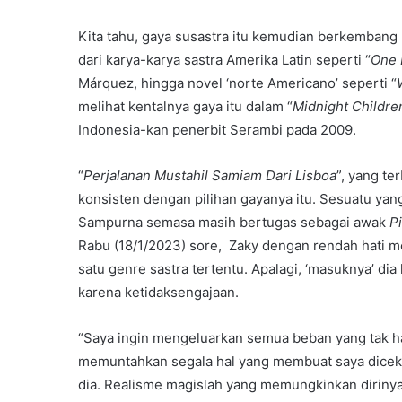
Kita tahu, gaya susastra itu kemudian berkembang
dari karya-karya sastra Amerika Latin seperti “
One 
Márquez, hingga novel ‘norte Americano’ seperti “
melihat kentalnya gaya itu dalam “
Midnight Childre
Indonesia-kan penerbit Serambi pada 2009.
“
Perjalanan Mustahil Samiam Dari Lisboa
”, yang t
konsisten dengan pilihan gayanya itu. Sesuatu yan
Sampurna semasa masih bertugas sebagai awak
P
Rabu (18/1/2023) sore, Zaky dengan rendah hati me
satu genre sastra tertentu. Apalagi, ‘masuknya’ di
karena ketidaksengajaan.
“Saya ingin mengeluarkan semua beban yang tak ha
memuntahkan segala hal yang membuat saya dicekam
dia. Realisme magislah yang memungkinkan dirinya 