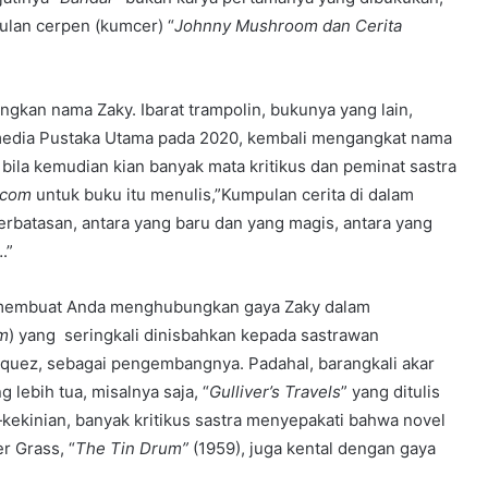
ulan cerpen (kumcer) “
Johnny Mushroom dan Cerita
gkan nama Zaky. Ibarat trampolin, bukunya yang lain,
ramedia Pustaka Utama pada 2020, kembali mengangkat nama
bila kemudian kian banyak mata kritikus dan peminat sastra
.com
untuk buku itu menulis,”Kumpulan cerita di dalam
rbatasan, antara yang baru dan yang magis, antara yang
.”
p membuat Anda menghubungkan gaya Zaky dalam
sm
) yang seringkali dinisbahkan kepada sastrawan
rquez, sebagai pengembangnya. Padahal, barangkali akar
g lebih tua, misalnya saja, “
Gulliver’s Travels
” yang ditulis
ekinian, banyak kritikus sastra menyepakati bahwa novel
r Grass, “
The Tin Drum”
(1959), juga kental dengan gaya