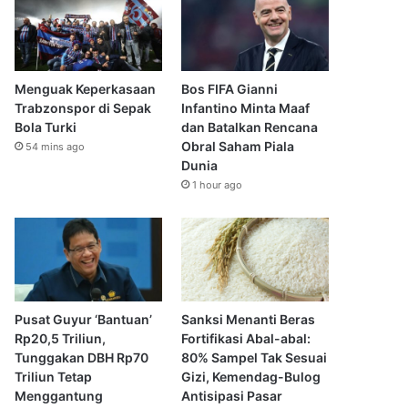
Menguak Keperkasaan
Bos FIFA Gianni
Trabzonspor di Sepak
Infantino Minta Maaf
Bola Turki
dan Batalkan Rencana
Obral Saham Piala
54 mins ago
Dunia
1 hour ago
Pusat Guyur ‘Bantuan’
Sanksi Menanti Beras
Rp20,5 Triliun,
Fortifikasi Abal-abal:
Tunggakan DBH Rp70
80% Sampel Tak Sesuai
Triliun Tetap
Gizi, Kemendag-Bulog
Menggantung
Antisipasi Pasar