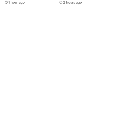
1 hour ago
2 hours ago