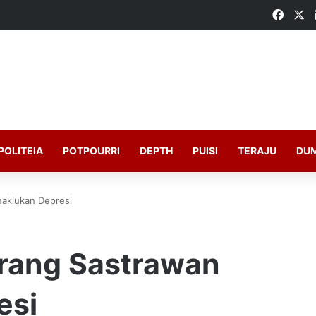
Faceb
X
POLITEIA
POTPOURRI
DEPTH
PUISI
TERAJU
DU
aklukan Depresi
rang Sastrawan
esi