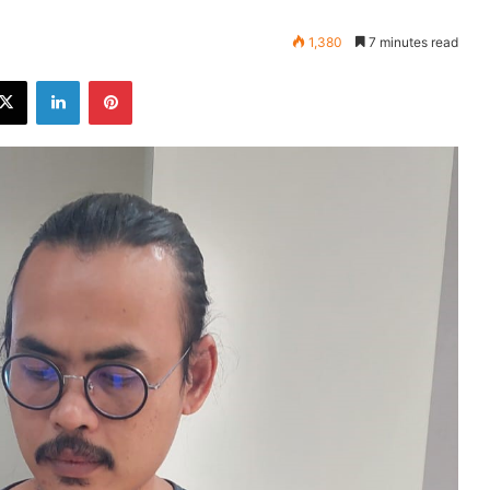
1,380
7 minutes read
ebook
X
LinkedIn
Pinterest