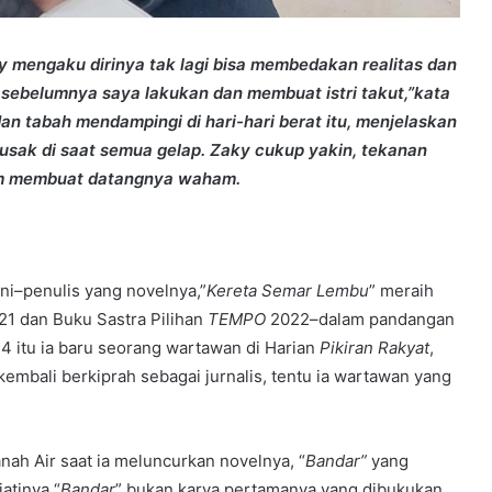
y mengaku dirinya tak lagi bisa membedakan realitas dan
 sebelumnya saya lakukan dan membuat istri takut,”kata
 dan tabah mendampingi di hari-hari berat itu, menjelaskan
rusak di saat semua gelap. Zaky
cukup yakin, tekanan
am membuat datangnya waham.
–penulis yang novelnya,”
Kereta Semar Lembu
” meraih
21 dan Buku Sastra Pilihan
TEMPO
2022–dalam pandangan
4 itu ia baru seorang wartawan di Harian
Pikiran Rakyat
,
 kembali berkiprah sebagai jurnalis, tentu ia wartawan yang
ah Air saat ia meluncurkan novelnya, “
Bandar”
yang
atinya “
Bandar
” bukan karya pertamanya yang dibukukan,