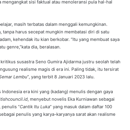
a mengangkat sisi faktual atau menoleransi pula hal-hal
elajar, masih terbatas dalam menggali kemungkinan.
 tanpa harus secepat mungkin membatasi diri di satu
h padam, kehendak itu kian berkobar. “Itu yang membuat saya
tu genre,”kata dia, beralasan.
ritikus susastra Seno Gumira Ajidarma justru seolah telah
sung realisme magis di era ini. Paling tidak, itu tersirat
 Semar Lembu
”, yang terbit 8 Januari 2023 lalu.
 Indonesia era kini yang (kadang) menulis dengan gaya
itishcouncil.id
, menyebut novelis Eka Kurniawan sebagai
 penulis “
Cantik Itu Luka
” yang masuk dalam daftar 100
 sebagai penulis yang karya-karyanya sarat akan realisme