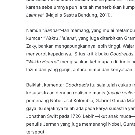
karena sebelumnya pun ia telah menerbitkan kump
Lainnya
” (Majelis Sastra Bandung, 2011).
Namun “
Bandar
”-lah memang, yang mulai melambun
kumcer “
Waktu Helena
”, yang juga diterbitkan G
Zaky, bahkan mengapungkannya lebih tinggi. Wajar 
menyorot kepadanya. Situs kritik buku
Goodreads
“
Waktu Helena
” mengisahkan kehidupan di dunia pe
lazim dan yang ganjil, antara mimpi dan kenyataan…
Baiklah, komentar
Goodreads
itu saja telah cuku
kesusastraan dengan realisme magis (
magic reali
pemenang Nobel asal Kolombia, Gabriel García Má
gaya itu sejatinya telah ada pada karya susastra yan
Jonathan Swift pada 1726. Lebih—ikut anak muda—k
penulis Jerman yang juga memenangi Nobel, Gunte
tersebut.