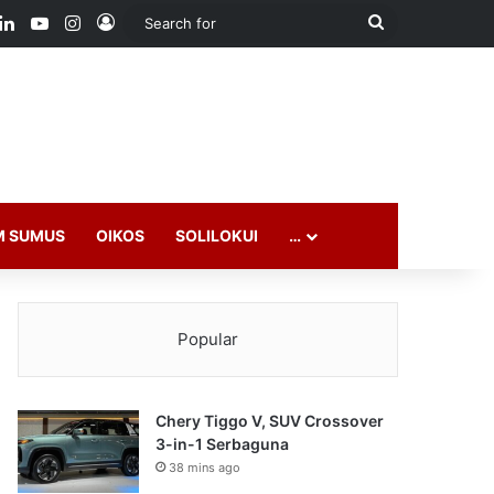
ook
LinkedIn
YouTube
Instagram
Log In
Search
for
M SUMUS
OIKOS
SOLILOKUI
…
Popular
Chery Tiggo V, SUV Crossover
3-in-1 Serbaguna
38 mins ago