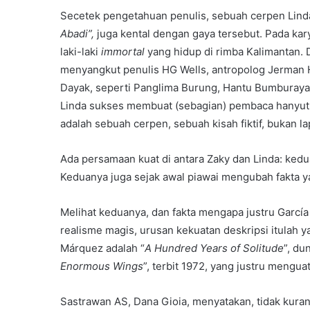
Secetek pengetahuan penulis, sebuah cerpen Lind
Abadi”,
juga kental dengan gaya tersebut. Pada ka
laki-laki
immortal
yang hidup di rimba Kalimantan.
menyangkut penulis HG Wells, antropolog Jerman H
Dayak, seperti Panglima Burung, Hantu Bumburay
Linda sukses membuat (sebagian) pembaca hanyut 
adalah sebuah cerpen, sebuah kisah fiktif, bukan lap
Ada persamaan kuat di antara Zaky dan Linda: ke
Keduanya juga sejak awal piawai mengubah fakta y
Melihat keduanya, dan fakta mengapa justru Garcí
realisme magis, urusan kekuatan deskripsi itulah
Márquez adalah “
A Hundred Years of Solitude
”, du
Enormous Wings
”, terbit 1972, yang justru menguat
Sastrawan AS, Dana Gioia, menyatakan, tidak kur