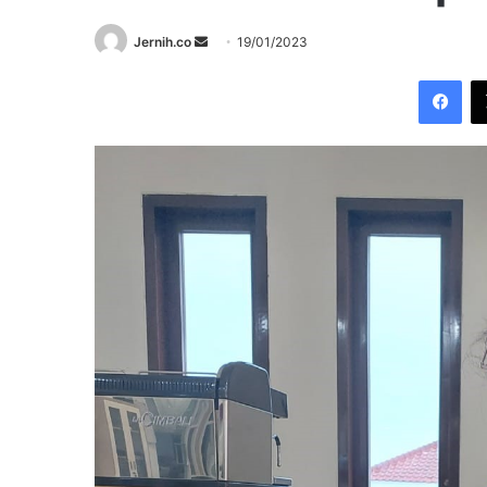
Send
Jernih.co
19/01/2023
an
Fac
email