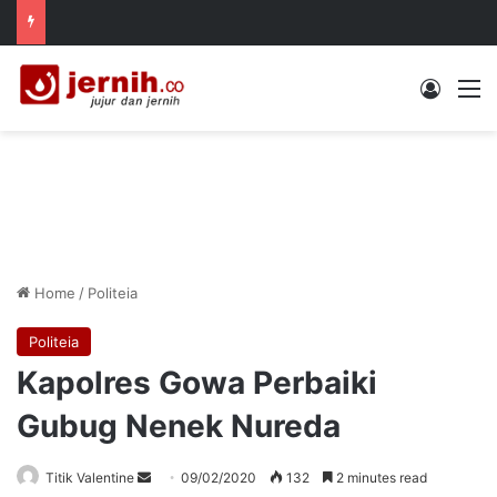
Log In
M
Home
/
Politeia
Politeia
Kapolres Gowa Perbaiki
Gubug Nenek Nureda
Send
Titik Valentine
09/02/2020
132
2 minutes read