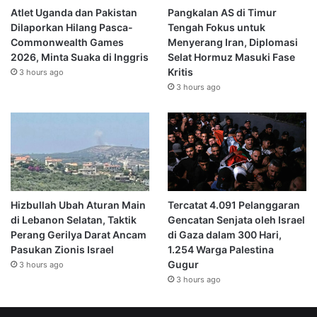
Atlet Uganda dan Pakistan
Pangkalan AS di Timur
Dilaporkan Hilang Pasca-
Tengah Fokus untuk
Commonwealth Games
Menyerang Iran, Diplomasi
2026, Minta Suaka di Inggris
Selat Hormuz Masuki Fase
Kritis
3 hours ago
3 hours ago
Hizbullah Ubah Aturan Main
Tercatat 4.091 Pelanggaran
di Lebanon Selatan, Taktik
Gencatan Senjata oleh Israel
Perang Gerilya Darat Ancam
di Gaza dalam 300 Hari,
Pasukan Zionis Israel
1.254 Warga Palestina
Gugur
3 hours ago
3 hours ago