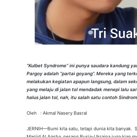
“Kulbet Syndrome” ini punya saudara kandung yang
Pargoy adalah “partai goyang”. Mereka yang terke
melakukan kegiatan apapun langsung, dalam sekej
yang melaju di jalan tol mendadak menepi lalu sa
halus jalan tol, nah, itu salah satu contoh Sindro
Oleh : Akmal Nasery Basral
JERNIH—Bumi kita satu, tetapi dunia kita banyak.
Masjid Al Aqsha, perang Rusia-Ukraina juga kian me