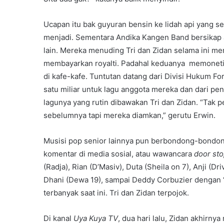
Ucapan itu bak guyuran bensin ke lidah api yang 
menjadi. Sementara Andika Kangen Band bersikap a
lain. Mereka menuding Tri dan Zidan selama ini m
membayarkan royalti. Padahal keduanya memonetisa
di kafe-kafe. Tuntutan datang dari Divisi Hukum F
satu miliar untuk lagu anggota mereka dan dari pe
lagunya yang rutin dibawakan Tri dan Zidan. “Tak 
sebelumnya tapi mereka diamkan,” gerutu Erwin.
Musisi pop senior lainnya pun berbondong-bondong
komentar di media sosial, atau wawancara
door st
(Radja), Rian (D’Masiv), Duta (Sheila on 7), Anji (
Dhani (Dewa 19), sampai Deddy Corbuzier dengan 
terbanyak saat ini. Tri dan Zidan terpojok.
Di kanal
Uya Kuya TV
, dua hari lalu, Zidan akhirn