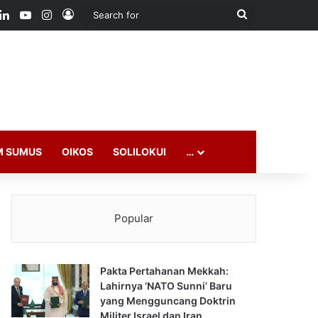
ook
LinkedIn
YouTube
Instagram
Log In
Search
for
M SUMUS
OIKOS
SOLILOKUI
…
Popular
Pakta Pertahanan Mekkah:
Lahirnya ‘NATO Sunni’ Baru
yang Mengguncang Doktrin
Militer Israel dan Iran