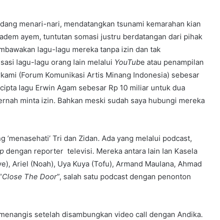
sedang menari-nari, mendatangkan tsunami kemarahan kian
dem ayem, tuntutan somasi justru berdatangan dari pihak
embawakan lagu-lagu mereka tanpa izin dan tak
si lagu-lagu orang lain melalui
YouTub
e atau penampilan
orkami (Forum Komunikasi Artis Minang Indonesia) sebesar
ncipta lagu Erwin Agam sebesar Rp 10 miliar untuk dua
pernah minta izin. Bahkan meski sudah saya hubungi mereka
 ‘menasehati’ Tri dan Zidan. Ada yang melalui podcast,
op
dengan reporter televisi. Mereka antara lain Ian Kasela
Drive), Ariel (Noah), Uya Kuya (Tofu), Armand Maulana, Ahmad
“
Close The Door
”, salah satu podcast dengan penonton
ya menangis setelah disambungkan video call dengan Andika.