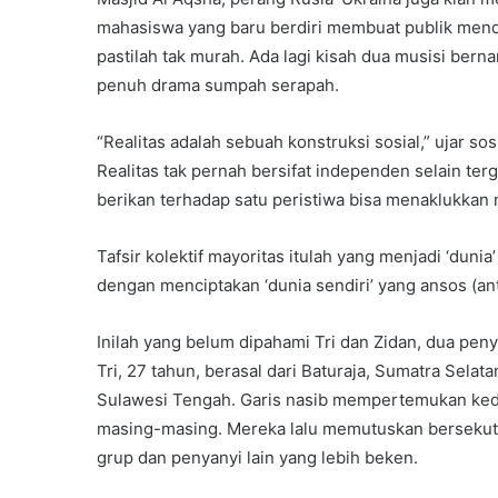
mahasiswa yang baru berdiri membuat publik men
pastilah tak murah. Ada lagi kisah dua musisi ber
penuh drama sumpah serapah.
“Realitas adalah sebuah konstruksi sosial,” ujar so
Realitas tak pernah bersifat independen selain ter
berikan terhadap satu peristiwa bisa menaklukkan m
Tafsir kolektif mayoritas itulah yang menjadi ‘dunia’
dengan menciptakan ‘dunia sendiri’ yang ansos (ant
Inilah yang belum dipahami Tri dan Zidan, dua pen
Tri, 27 tahun, berasal dari Baturaja, Sumatra Selat
Sulawesi Tengah. Garis nasib mempertemukan kedua
masing-masing. Mereka lalu memutuskan bersek
grup dan penyanyi lain yang lebih beken.