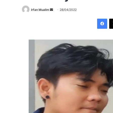
Send
Irfan Mualim
28/04/2022
an
Fac
email