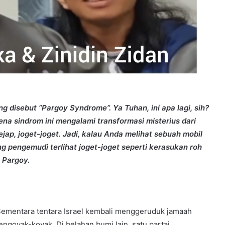
 disebut “Pargoy Syndrome”. Ya Tuhan, ini apa lagi, sih?
na sindrom ini mengalami transformasi misterius dari
ap, joget-joget. Jadi, kalau Anda melihat sebuah mobil
ng pengemudi terlihat joget-joget seperti kerasukan roh
m Pargoy.
 Sementara tentara Israel kembali menggeruduk jamaah
ngoyak-koyak. Di belahan bumi lain, satu partai