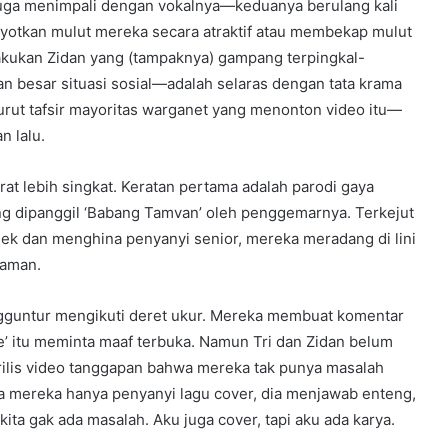
juga menimpali dengan vokalnya—keduanya berulang kali
yotkan mulut mereka secara atraktif atau membekap mulut
akukan Zidan yang (tampaknya) gampang terpingkal-
n besar situasi sosial—adalah selaras dengan tata krama
nurut tafsir mayoritas warganet yang menonton video itu—
n lalu.
rat lebih singkat. Keratan pertama adalah parodi gaya
g dipanggil ‘Babang Tamvan’ oleh penggemarnya. Terkejut
ek dan menghina penyanyi senior, mereka meradang di lini
caman.
gguntur mengikuti deret ukur. Mereka membuat komentar
e’ itu meminta maaf terbuka. Namun Tri dan Zidan belum
rilis video tanggapan bahwa mereka tak punya masalah
 mereka hanya penyanyi lagu cover, dia menjawab enteng,
kita gak ada masalah. Aku juga cover, tapi aku ada karya.