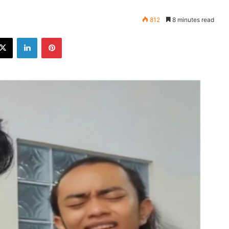
812
8 minutes read
ebook
X
LinkedIn
Pinterest