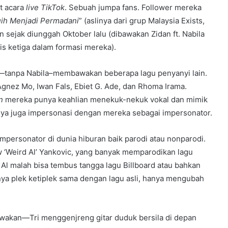
t acara
live TikTok
. Sebuah jumpa fans. Follower mereka
ih Menjadi Permadani
” (aslinya dari grup Malaysia Exists,
n sejak diunggah Oktober lalu (dibawakan Zidan ft. Nabila
s ketiga dalam formasi mereka).
ka—tanpa Nabila–membawakan beberapa lagu penyanyi lain.
gnez Mo, Iwan Fals, Ebiet G. Ade, dan Rhoma Irama.
n
mereka punya keahlian menekuk-nekuk vokal dan mimik
nya juga impersonasi dengan mereka sebagai impersonator.
impersonator di dunia hiburan baik parodi atau nonparodi.
w ‘Weird Al’ Yankovic, yang banyak memparodikan lagu
 Al malah bisa tembus tangga lagu Billboard atau bahkan
a plek ketiplek sama dengan lagu asli, hanya mengubah
bawakan—Tri menggenjreng gitar duduk bersila di depan