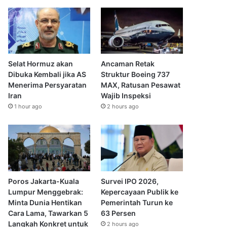
Selat Hormuz akan
Ancaman Retak
Dibuka Kembali jika AS
Struktur Boeing 737
Menerima Persyaratan
MAX, Ratusan Pesawat
Iran
Wajib Inspeksi
1 hour ago
2 hours ago
Poros Jakarta-Kuala
Survei IPO 2026,
Lumpur Menggebrak:
Kepercayaan Publik ke
Minta Dunia Hentikan
Pemerintah Turun ke
Cara Lama, Tawarkan 5
63 Persen
Langkah Konkret untuk
2 hours ago