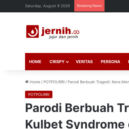
Saturday, August 8 2026
Breaking News
HOME
CRISPY
VERITAS
PERSONA
Home
/
POTPOURRI
/
Parodi Berbuah Tragedi: Kena Men
POTPOURRI
Parodi Berbuah Tr
Kulbet Syndrome 