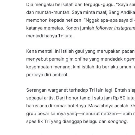
Dia mengaku bersalah dan tergugu-gugu. “Saya samp
dan muntah-muntah. Saya minta maaf, Bang Andika,”
memohon kepada netizen. “Nggak apa-apa saya di
katanya memelas. Konon jumlah
follower Instagra
menjadi hanya 1+ juta.
Kena mental. Ini istilah gaul yang merupakan pada
menyebut pemain gim online yang mendadak
nga
kesempatan menang, kini istilah itu berlaku umum
percaya diri ambrol.
Serangan warganet terhadap Tri lain lagi. Entah 
sebagai artis. Dari honor tampil satu jam Rp 50 ju
harus ada di kamar hotelnya. Masalahnya adalah,
ri
grup besar lainnya yang—menurut netizen—lebih m
spesifik Tri yang dianggap belagu dan
songong
.