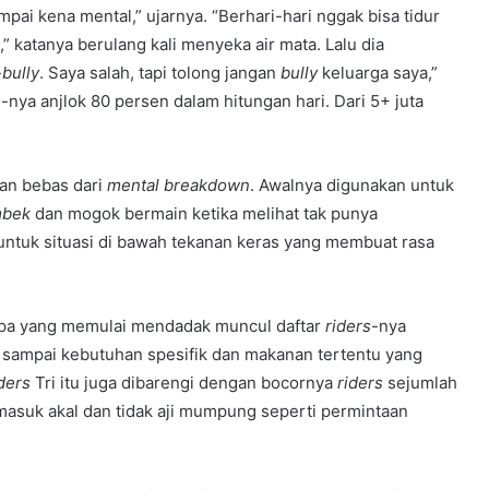
ai kena mental,” ujarnya. “Berhari-hari nggak bisa tidur
 katanya berulang kali menyeka air mata. Lalu dia
-
bully
. Saya salah, tapi tolong jangan
bully
keluarga saya,”
m
-nya anjlok 80 persen dalam hitungan hari. Dari 5+ juta
nan bebas dari
mental breakdown
. Awalnya digunakan untuk
mbek
dan mogok bermain ketika melihat tak punya
 untuk situasi di bawah tekanan keras yang membuat rasa
siapa yang memulai mendadak muncul daftar
riders
-nya
ta sampai kebutuhan spesifik dan makanan tertentu yang
ders
Tri itu juga dibarengi dengan bocornya
riders
sejumlah
asuk akal dan tidak aji mumpung seperti permintaan