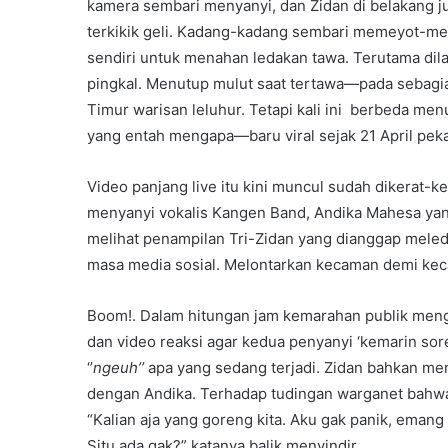
kamera sembari menyanyi, dan Zidan di belakang 
terkikik geli. Kadang-kadang sembari memeyot-me
sendiri untuk menahan ledakan tawa. Terutama dil
pingkal. Menutup mulut saat tertawa—pada sebagia
Timur warisan leluhur. Tetapi kali ini berbeda me
yang entah mengapa—baru viral sejak 21 April peka
Video panjang live itu kini muncul sudah dikerat-ke
menyanyi vokalis Kangen Band, Andika Mahesa yan
melihat penampilan Tri-Zidan yang dianggap meled
masa media sosial. Melontarkan kecaman demi ke
Boom!. Dalam hitungan jam kemarahan publik men
dan video reaksi agar kedua penyanyi ‘kemarin sor
‘’
ngeuh’’
apa yang sedang terjadi. Zidan bahkan me
dengan Andika. Terhadap tudingan warganet bahwa
“Kalian aja yang goreng kita. Aku gak panik, emang 
Situ ada gak?” katanya balik menyindir.