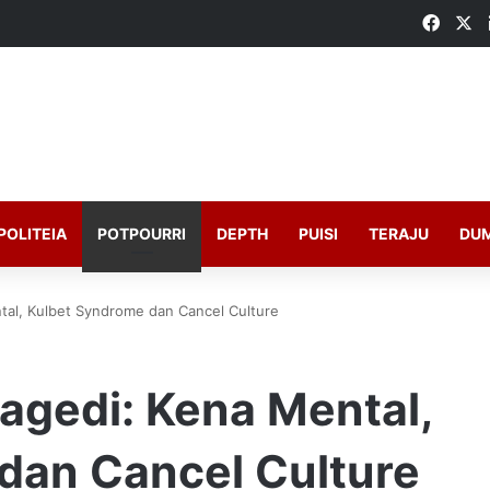
Faceb
X
POLITEIA
POTPOURRI
DEPTH
PUISI
TERAJU
DU
tal, Kulbet Syndrome dan Cancel Culture
agedi: Kena Mental,
dan Cancel Culture