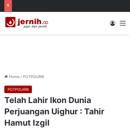
Log In
M
Home
/
POTPOURRI
POTPOURRI
Telah Lahir Ikon Dunia
Perjuangan Uighur : Tahir
Hamut Izgil