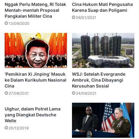
Nggak Perlu Mateng, RI Tolak
Cina Hukum Mati Pengusaha
Mentah-mentah Proposal
Karena Suap dan Poligami
Pangkalan Militer Cina
06/01/2021
13/09/2020
‘Pemikiran Xi Jinping’ Masuk
WSJ: Setelah Evergrande
ke Dalam Kurikulum Nasional
Ambruk, Cina Dibayangi
Cina
Kerusuhan Sosial
27/08/2021
24/09/2021
Uighur, dalam Potret Lama
yang Diangkat Deutsche
Welle
20/12/2019