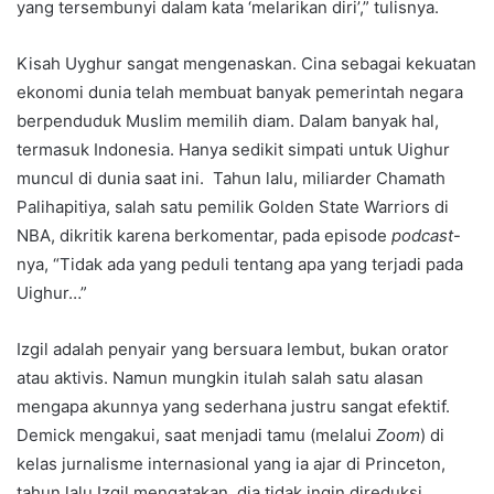
yang tersembunyi dalam kata ‘melarikan diri’,” tulisnya.
Kisah Uyghur sangat mengenaskan. Cina sebagai kekuatan
ekonomi dunia telah membuat banyak pemerintah negara
berpenduduk Muslim memilih diam. Dalam banyak hal,
termasuk Indonesia. Hanya sedikit simpati untuk Uighur
muncul di dunia saat ini. Tahun lalu, miliarder Chamath
Palihapitiya, salah satu pemilik Golden State Warriors di
NBA, dikritik karena berkomentar, pada episode
podcast
-
nya, “Tidak ada yang peduli tentang apa yang terjadi pada
Uighur…”
Izgil adalah penyair yang bersuara lembut, bukan orator
atau aktivis. Namun mungkin itulah salah satu alasan
mengapa akunnya yang sederhana justru sangat efektif.
Demick mengakui, saat menjadi tamu (melalui
Zoom
) di
kelas jurnalisme internasional yang ia ajar di Princeton,
tahun lalu Izgil mengatakan, dia tidak ingin direduksi