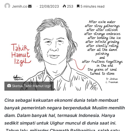
Send
Jernih.co
22/08/2023
253
5 minutes read
an
email
Sketsa Tahir Hamut Izgil
Cina sebagai kekuatan ekonomi dunia telah membuat
banyak pemerintah negara berpenduduk Muslim memilih
diam. Dalam banyak hal, termasuk Indonesia. Hanya
sedikit simpati untuk Uighur muncul di dunia saat ini.
Tahun lalu, miliarder Chamath Palihapitiya, salah satu