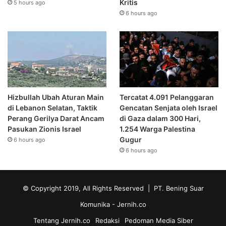
Kritis
5 hours ago
6 hours ago
Hizbullah Ubah Aturan Main
Tercatat 4.091 Pelanggaran
di Lebanon Selatan, Taktik
Gencatan Senjata oleh Israel
Perang Gerilya Darat Ancam
di Gaza dalam 300 Hari,
Pasukan Zionis Israel
1.254 Warga Palestina
Gugur
6 hours ago
6 hours ago
© Copyright 2019, All Rights Reserved | PT. Bening Suar
Komunika
- Jernih.co
Tentang Jernih.co
Redaksi
Pedoman Media Siber