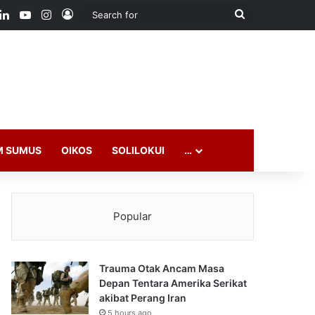
ook
LinkedIn
YouTube
Instagram
Log In
Search
for
M SUMUS
OIKOS
SOLILOKUI
…
Popular
Trauma Otak Ancam Masa
Depan Tentara Amerika Serikat
akibat Perang Iran
5 hours ago