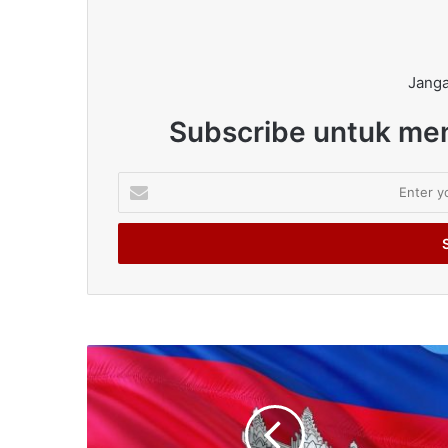
Janga
Subscribe untuk men
Enter
your
Email
address