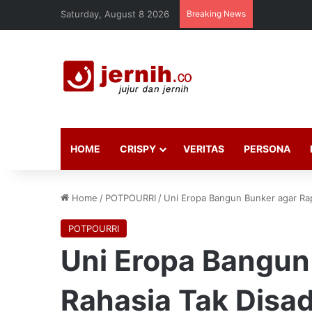
Saturday, August 8 2026
Breaking News
HOME
CRISPY
VERITAS
PERSONA
Home
/
POTPOURRI
/
Uni Eropa Bangun Bunker agar Rap
POTPOURRI
Uni Eropa Bangun
Rahasia Tak Disa