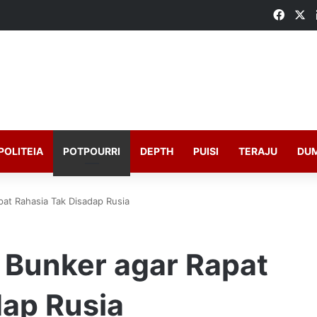
Faceb
X
POLITEIA
POTPOURRI
DEPTH
PUISI
TERAJU
DU
at Rahasia Tak Disadap Rusia
 Bunker agar Rapat
dap Rusia