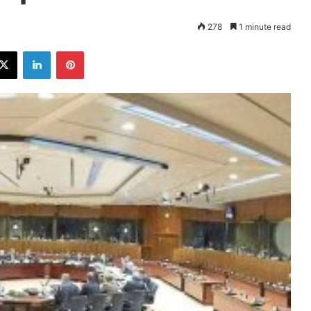
278
1 minute read
ebook
X
LinkedIn
Pinterest