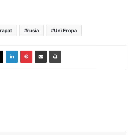
rapat
rusia
Uni Eropa
book
X
LinkedIn
Pinterest
Share via Email
Print