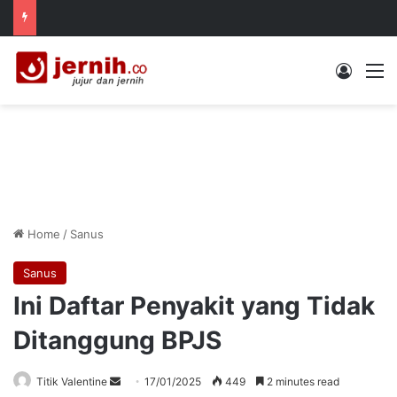
Log In
M
Home
/
Sanus
Sanus
Ini Daftar Penyakit yang Tidak
Ditanggung BPJS
Send
Titik Valentine
17/01/2025
449
2 minutes read