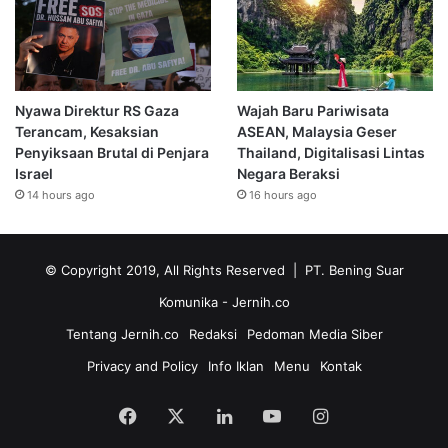
Nyawa Direktur RS Gaza
Wajah Baru Pariwisata
Terancam, Kesaksian
ASEAN, Malaysia Geser
Penyiksaan Brutal di Penjara
Thailand, Digitalisasi Lintas
Israel
Negara Beraksi
14 hours ago
16 hours ago
© Copyright 2019, All Rights Reserved | PT. Bening Suar
Komunika
- Jernih.co
Tentang Jernih.co
Redaksi
Pedoman Media Siber
Privacy and Policy
Info Iklan
Menu
Kontak
Facebook
X
LinkedIn
YouTube
Instagram