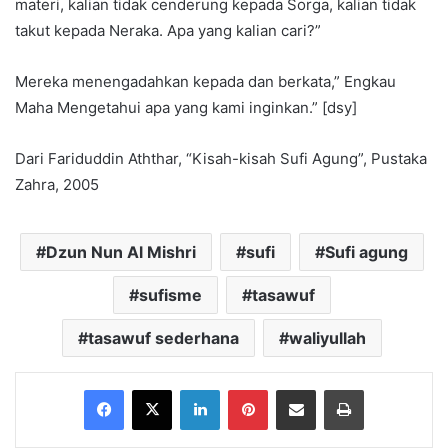
materi, kalian tidak cenderung kepada Sorga, kalian tidak
takut kepada Neraka. Apa yang kalian cari?”
Mereka menengadahkan kepada dan berkata,” Engkau
Maha Mengetahui apa yang kami inginkan.” [dsy]
Dari Fariduddin Aththar, “Kisah-kisah Sufi Agung”, Pustaka
Zahra, 2005
Dzun Nun Al Mishri
sufi
Sufi agung
sufisme
tasawuf
tasawuf sederhana
waliyullah
Facebook
X
LinkedIn
Pinterest
Share via Email
Print