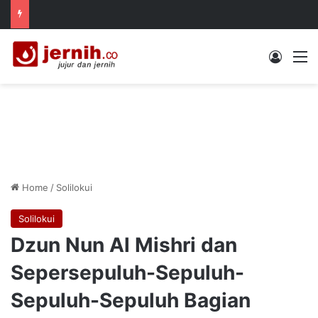
Log In
M
Home
/
Solilokui
Solilokui
Dzun Nun Al Mishri dan
Sepersepuluh-Sepuluh-
Sepuluh-Sepuluh Bagian