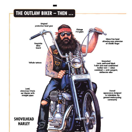
an
email