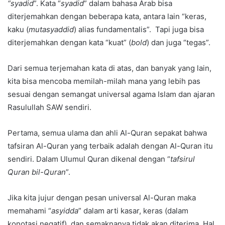
“syadid
”. Kata “
syadid
” dalam bahasa Arab bisa
diterjemahkan dengan beberapa kata, antara lain “keras,
kaku (
mutasyaddid
) alias fundamentalis”. Tapi juga bisa
diterjemahkan dengan kata “kuat” (
bold
) dan juga “tegas”.
Dari semua terjemahan kata di atas, dan banyak yang lain,
kita bisa mencoba memilah-milah mana yang lebih pas
sesuai dengan semangat universal agama Islam dan ajaran
Rasulullah SAW sendiri.
Pertama, semua ulama dan ahli Al-Quran sepakat bahwa
tafsiran Al-Quran yang terbaik adalah dengan Al-Quran itu
sendiri. Dalam Ulumul Quran dikenal dengan “
tafsirul
Quran bil-Quran
”.
Jika kita jujur dengan pesan universal Al-Quran maka
memahami “
asyidda
” dalam arti kasar, keras (dalam
konotasi negatif), dan semaknanya tidak akan diterima. Hal