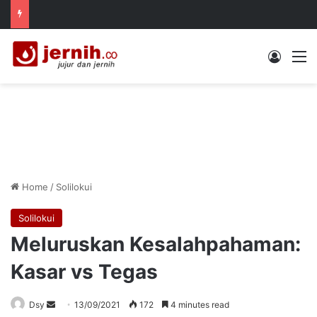
Log In
M
Home
/
Solilokui
Solilokui
Meluruskan Kesalahpahaman:
Kasar vs Tegas
Send
Dsy
13/09/2021
172
4 minutes read