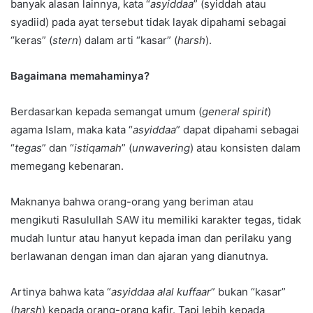
banyak alasan lainnya, kata “
asyiddaa
” (syiddah atau
syadiid) pada ayat tersebut tidak layak dipahami sebagai
“keras” (
stern
) dalam arti “kasar” (
harsh
).
Bagaimana memahaminya?
Berdasarkan kepada semangat umum (
general spirit
)
agama Islam, maka kata “
asyiddaa
” dapat dipahami sebagai
“
tegas
” dan “
istiqamah
” (
unwavering
) atau konsisten dalam
memegang kebenaran.
Maknanya bahwa orang-orang yang beriman atau
mengikuti Rasulullah SAW itu memiliki karakter tegas, tidak
mudah luntur atau hanyut kepada iman dan perilaku yang
berlawanan dengan iman dan ajaran yang dianutnya.
Artinya bahwa kata “
asyiddaa alal kuffaar
” bukan “kasar”
(
harsh
) kepada orang-orang kafir. Tapi lebih kepada