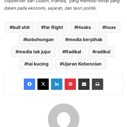
copywriter dari Dublin, Irlandia, yang memiliki minat yang
dalam pada ekonomi, sejarah, dan teori politik.
bull shit
far Right
Hoaks
hoax
kebohongan
media berpihak
media tak jujur
Radikal
radikul
tai kucing
Ujaran Kebencian
Facebook
X
LinkedIn
Pinterest
Share via Email
Print