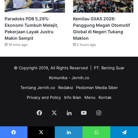
Paradoks PDB 5,29%:
Kemilau GIIAS 2026:
Ekonomi Tumbuh Melejit,
Panggung Megah Otomotif
Pekerjaan Layak Justru
Global di Negeri Tukang
Makin Sempit
Maklon
19 mins ago
2 hours ago
© Copyright 2019, All Rights Reserved | PT. Bening Suar
Komunika
- Jernih.co
Tentang Jernih.co
Redaksi
Pedoman Media Siber
Privacy and Policy
Info Iklan
Menu
Kontak
Facebook
X
LinkedIn
YouTube
Instagram