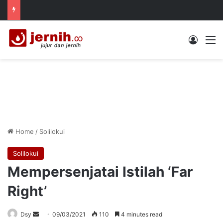
Log In
M
Home
/
Solilokui
Solilokui
Mempersenjatai Istilah ‘Far
Right’
Send
Dsy
09/03/2021
110
4 minutes read