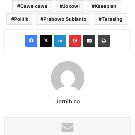
Cawe cawe
Jokowi
Kesepian
Politik
Prabowo Subianto
Terasing
Facebook
X
LinkedIn
Pinterest
Share via Email
Print
Jernih.co