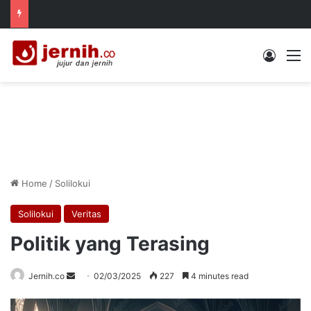
Log In
M
Home
/
Solilokui
Solilokui
Veritas
Politik yang Terasing
Send
Jernih.co
02/03/2025
227
4 minutes read
an
email