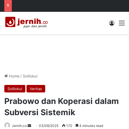
Log In
M
Home
/
Solilokui
Solilokui
Veritas
Prabowo dan Koperasi dalam
Subversi Sistemik
Send
Jernih.co
03/08/2025
170
4 minutes read