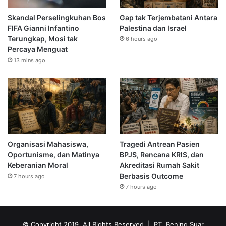
Skandal Perselingkuhan Bos
Gap tak Terjembatani Antara
FIFA Gianni Infantino
Palestina dan Israel
Terungkap, Mosi tak
6 hours ago
Percaya Menguat
13 mins ago
Organisasi Mahasiswa,
Tragedi Antrean Pasien
Oportunisme, dan Matinya
BPJS, Rencana KRIS, dan
Keberanian Moral
Akreditasi Rumah Sakit
Berbasis Outcome
7 hours ago
7 hours ago
© Copyright 2019, All Rights Reserved | PT. Bening Suar