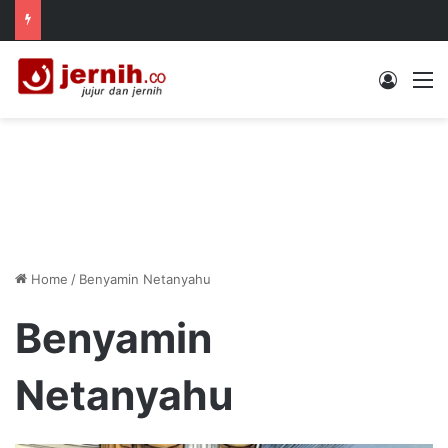
Log In
M
Home
/
Benyamin Netanyahu
Benyamin
Netanyahu