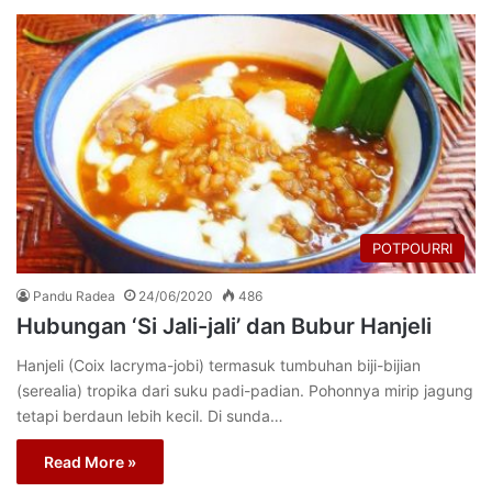
POTPOURRI
Pandu Radea
24/06/2020
486
Hubungan ‘Si Jali-jali’ dan Bubur Hanjeli
Hanjeli (Coix lacryma-jobi) termasuk tumbuhan biji-bijian
(serealia) tropika dari suku padi-padian. Pohonnya mirip jagung
tetapi berdaun lebih kecil. Di sunda…
Read More »