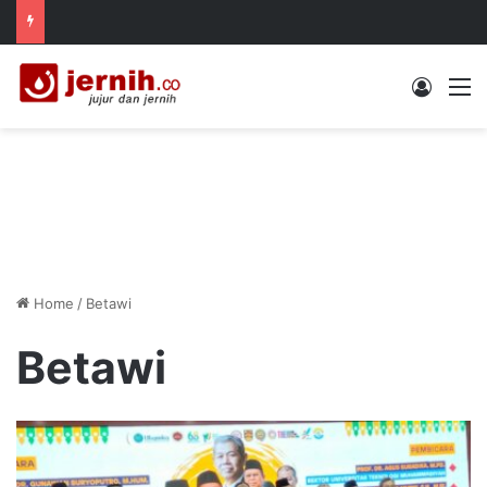
Log In
M
Home
/
Betawi
Betawi