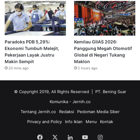
Paradoks PDB 5,29%:
Kemilau GIIAS 2026:
Ekonomi Tumbuh Melejit,
Panggung Megah Otomotif
Pekerjaan Layak Justru
Global di Negeri Tukang
Makin Sempit
Maklon
20 mins ago
2 hours ago
© Copyright 2019, All Rights Reserved | PT. Bening Suar
Komunika
- Jernih.co
Tentang Jernih.co
Redaksi
Pedoman Media Siber
Privacy and Policy
Info Iklan
Menu
Kontak
Facebook
X
LinkedIn
YouTube
Instagram