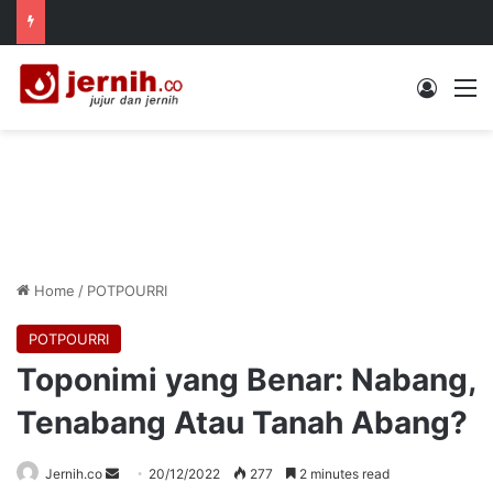
Log In
M
Home
/
POTPOURRI
POTPOURRI
Toponimi yang Benar: Nabang,
Tenabang Atau Tanah Abang?
Send
Jernih.co
20/12/2022
277
2 minutes read