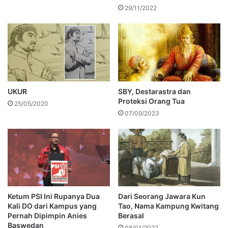
29/11/2022
UKUR
SBY, Destarastra dan
Proteksi Orang Tua
25/05/2020
07/09/2023
Ketum PSI Ini Rupanya Dua
Dari Seorang Jawara Kun
Kali DO dari Kampus yang
Tao, Nama Kampung Kwitang
Pernah Dipimpin Anies
Berasal
Baswedan
08/01/2022