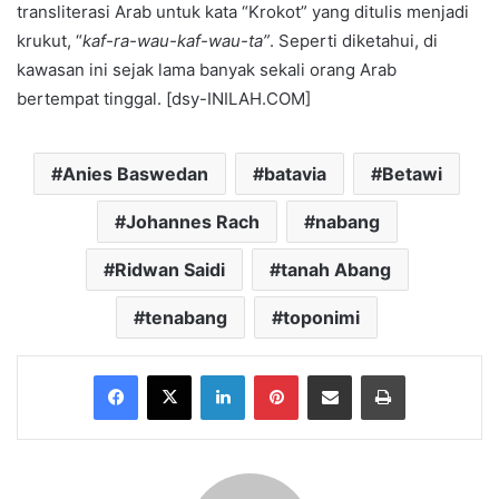
transliterasi Arab untuk kata “Krokot” yang ditulis menjadi
krukut, “
kaf-ra-wau-kaf-wau-ta”
. Seperti diketahui, di
kawasan ini sejak lama banyak sekali orang Arab
bertempat tinggal. [dsy-INILAH.COM]
Anies Baswedan
batavia
Betawi
Johannes Rach
nabang
Ridwan Saidi
tanah Abang
tenabang
toponimi
Facebook
X
LinkedIn
Pinterest
Share via Email
Print