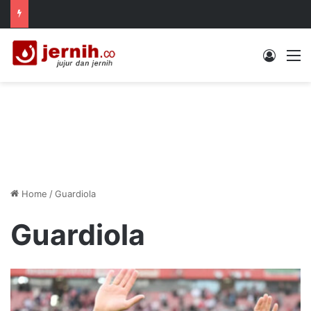
Log In
M
Home
/
Guardiola
Guardiola