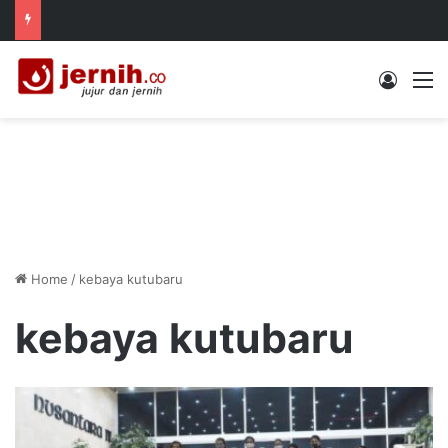
Log In
M
Home
/
kebaya kutubaru
kebaya kutubaru