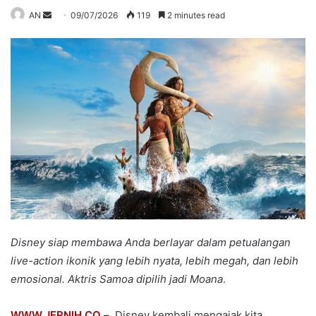
Send
AN
09/07/2026
119
2 minutes read
an
email
Disney siap membawa Anda berlayar dalam petualangan
live-action ikonik yang lebih nyata, lebih megah, dan lebih
emosional. Aktris Samoa dipilih jadi Moana
.
WWW.JERNIH.CO
– ​ Disney kembali mengajak kita